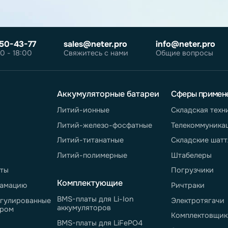
те
согласие на
робнее об
олитике
те
согласие
на
ных сообщений
800 550-43-77
sales@neter.pro
info@n
-пт 9:00 - 18:00
Свяжитесь с нами
Общие 