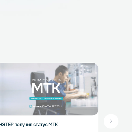
го кабеля тот плохо
ергию быстрее, чем
арел и не