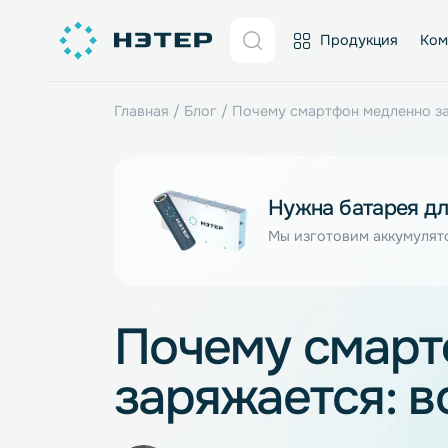
Продукция
Главная
/
Блог
/
Почему смартфон медле
Нужна батаре
Мы изготовим акку
Почему сма
заряжается