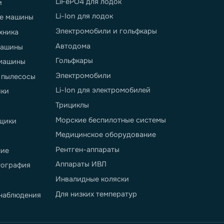
еры применения
Беспилотные системы
ладская техника
Электростанции
лекоммуникации
Источники альтернативной
энергетики
ладские шаттлы
Ветрогенераторы
абелеры
Солнечные батареи
грузчики
Водный транспорт
чтраки
Катера
ектротягачи
Лодки
мплектовщики заказов
LiFePO4 для лодок
ектротележки
Li-Ion для лодок
дозаливочные машины
Электромобили и гольфкар
ининговая техника