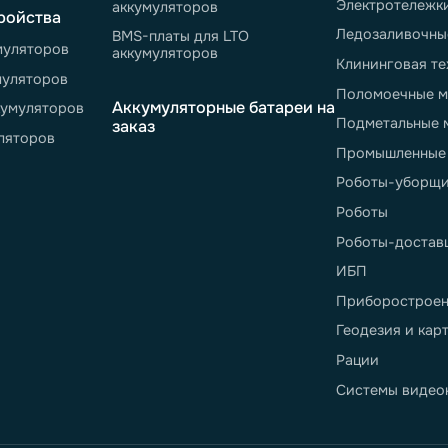
елю
Аккумуляторные батареи
Сф
ажа
Литий-ионные
Ск
Литий-железо-фосфатные
Те
Литий-титанатные
Ск
ции
Литий-полимерные
Шт
и ответы
По
Комплектующие
ь рекламацию
Ри
BMS-платы для Li-Ion
 не урегулированные
Эл
аккумуляторов
договором
Ко
BMS-платы для LiFePO4
Эл
аккумуляторов
е устройства
Ле
BMS-платы для LTO
on аккумуляторов
аккумуляторов
Кл
ol аккумуляторов