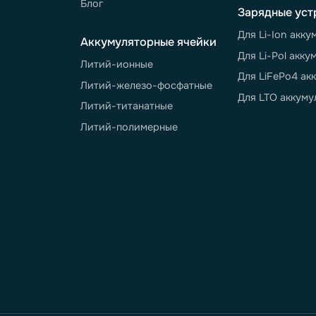
О компании
Покупат
Завод полного цикла
Распрод
Новости
Доставка
Портфолио
Гарантия
Отзывы
Инструк
Контакты
Вопросы 
Работа в компании
Отправит
Реквизиты
Условия,
Счетом-
Бережливое производство
Блог
Зарядны
Для Li-I
Аккумуляторные ячейки
Для Li-P