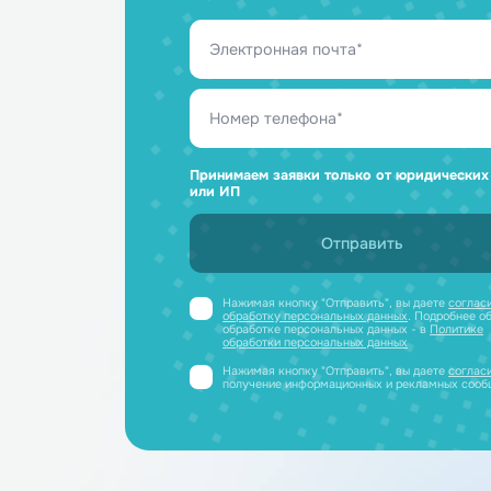
Ответим н
и отправим
Получите профессиональную ко
полный каталог литиевых аккум
PDF-файле
Принимаем заявки только от юриди
или ИП