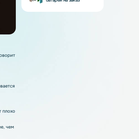
BMS - платы
Аккумуляторные
батареи на заказ
 заряжается
ельца, но и говорит
 и не перегревается