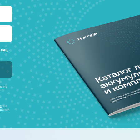
а любые вопросы
 наш каталог
нсультацию и
уляторов в одном
ческих лиц