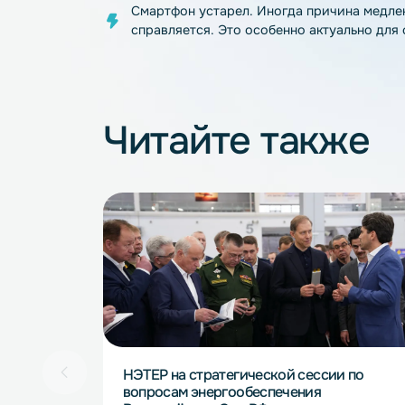
Поврежден кабель. Для решения дос
Поврежден порт зарядки. Скорее вс
держится, стоит показать смартфон
Работает слишком много приложений
она пополнится. Лишние приложения
Смартфон устарел. Иногда причина 
справляется. Это особенно актуальн
Читайте такж