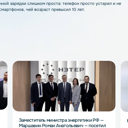
таточно заменить шнур.
его, расшатался сам разъем. Если при втыкании зарядно
 сотрудникам сервисного центра.
. Они увеличивают нагрузку на устройство и тратят эн
 лучше удалить или отключать во время зарядки.
медленной зарядки слишком проста: телефон просто уст
о для смартфонов, чей возраст превысил 10 лет.
е