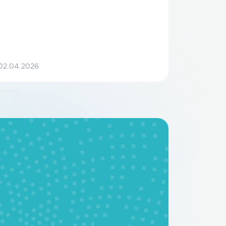
—
НЭТЕР получил статус МТК
ил
02.04.2026