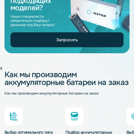
подходящих
моделей?
Наши специалисты
обязательно подберут
решение под Ваш запрос!
Запросить
x
Как мы производим
аккумуляторные батареи на заказ
Как мы производим аккумуляторные батареи на заказ
Выбор оптимального типа
Подбор аккумуляторных
Выб