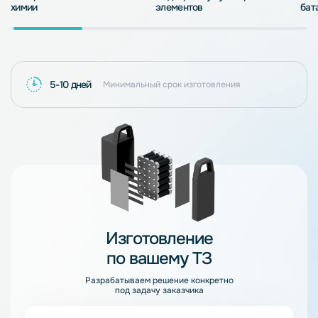
химии
элементов
бат
5-10 дней
Минимальный срок изготовления
Изготовление
по вашему ТЗ
Разрабатываем решение конкретно
под задачу заказчика