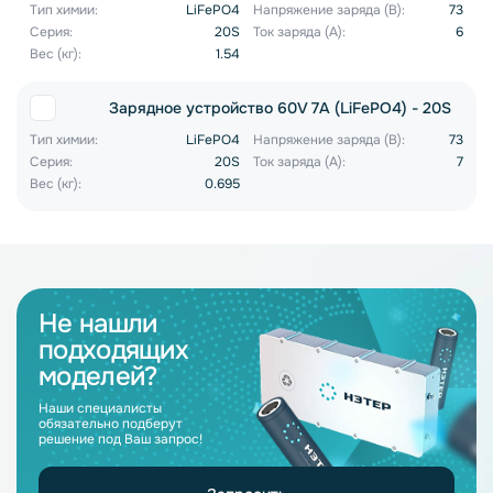
Тип химии:
LiFePO4
Напряжение заряда (В):
73
Серия:
20S
Ток заряда (А):
6
Вес (кг):
1.54
Зарядное устройство 60V 7A (LiFePO4) - 20S
Тип химии:
LiFePO4
Напряжение заряда (В):
73
Серия:
20S
Ток заряда (А):
7
Вес (кг):
0.695
Не нашли
подходящих
моделей?
Наши специалисты
обязательно подберут
решение под Ваш запрос!