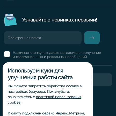
Узнавайте о новинках первыми!
Нажимая кнопку, вы даете согласие на получение
информационных и рекламных сообщений
Используем куки для
улучшения работы сайта
Пригласить в тендер
Вы можете запретить обработку сookies в
настройках браузера. Пожалуйста,
Горячая линия комплаенс
ознакомьтесь с
политикой использования
Обработка персональных данных
cookies
.
Согласие на обработку персональных данных
К сайту подключен сервис Яндекс.Метрика,
Политика обработки файлов cookie