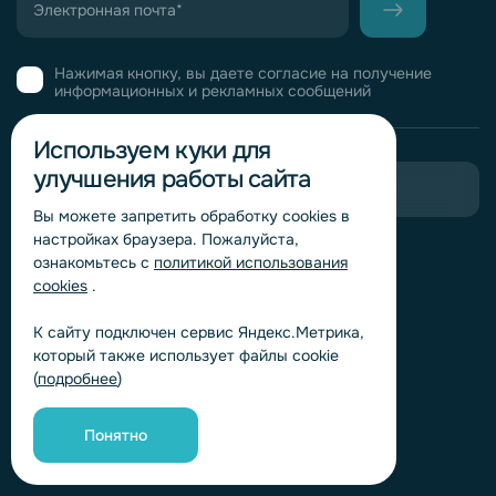
Нажимая кнопку, вы даете согласие на получение
информационных и рекламных сообщений
Используем куки для
улучшения работы сайта
Пригласить в тендер
Вы можете запретить обработку сookies в
настройках браузера. Пожалуйста,
Горячая линия комплаенс
ознакомьтесь с
политикой использования
Обработка персональных данных
cookies
.
Согласие на обработку персональных данных
К сайту подключен сервис Яндекс.Метрика,
Политика обработки файлов cookie
который также использует файлы cookie
Согласие на обработку персональных данных
(
подробнее
)
«Яндекс.Метрика»
Согласие на обработку персональных данных для
получения рекламно-информационных рассылок
Понятно