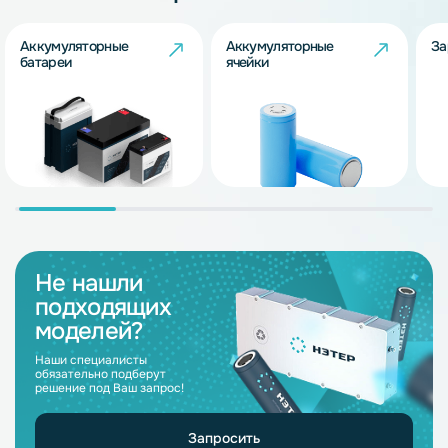
Аккумуляторные
Аккумуляторные
За
батареи
ячейки
Не нашли
подходящих
моделей?
Наши специалисты
обязательно подберут
решение под Ваш запрос!
Запросить