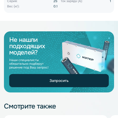
Серия:
2S
Ток заряда (А):
1
Вес (кг):
0.1
Не нашли
подходящих
моделей?
Наши специалисты
обязательно подберут
решение под Ваш запрос!
Запросить
Смотрите также