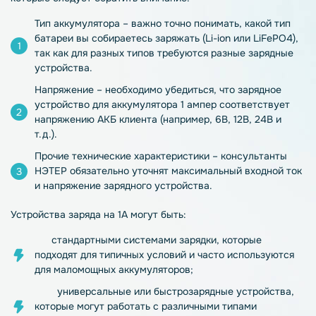
Тип
аккумулятора
– важно точно понимать, какой тип
батареи вы собираетесь заряжать (Li-ion или LiFePO4),
так как для разных типов требуются разные
зарядные
устройства
.
Напряжение – необходимо убедиться, что
зарядное
устройство для аккумулятора 1 ампер
соответствует
напряжению
АКБ
клиента (например, 6В,
12В
, 24В и
т.д.).
Прочие технические характеристики – консультанты
НЭТЕР обязательно уточнят максимальный входной ток
и напряжение зарядного
устройства
.
Устройства
заряда на
1А
могут быть:
стандартными системами
зарядки
, которые
подходят для типичных условий и часто используются
для маломощных
аккумуляторов
;
универсальные или быстрозарядные
устройства
,
которые могут работать с различными типами