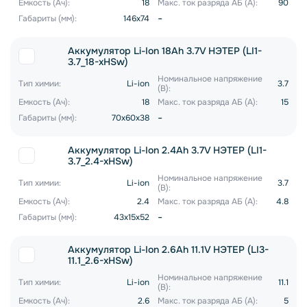
Емкость (Ач):
18
Макс. ток разряда АБ (А):
90
-
Габариты (мм):
146x74
Аккумулятор Li-Ion 18Ah 3.7V НЭТЕР (LI1-
3.7_18-xHSw)
Номинальное напряжение
Тип химии:
Li-ion
3.7
(В):
Емкость (Ач):
18
Макс. ток разряда АБ (А):
15
-
Габариты (мм):
70x60x38
Аккумулятор Li-Ion 2.4Ah 3.7V НЭТЕР (LI1-
3.7_2.4-xHSw)
Номинальное напряжение
Тип химии:
Li-ion
3.7
(В):
Емкость (Ач):
2.4
Макс. ток разряда АБ (А):
4.8
-
Габариты (мм):
43x15x52
Аккумулятор Li-Ion 2.6Ah 11.1V НЭТЕР (LI3-
11.1_2.6-xHSw)
Номинальное напряжение
Тип химии:
Li-ion
11.1
(В):
Емкость (Ач):
2.6
Макс. ток разряда АБ (А):
5