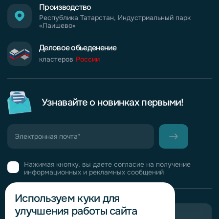
Производство
Республика Татарстан, Индустриальный парк
«Лаишево»
Деловое обьеденение
кластеров
России
Узнавайте о новинках первыми!
Нажимая кнопку, вы даете согласие на получение
информационных и рекламных сообщений
Используем куки для
улучшения работы сайта
Пригласить в тендер