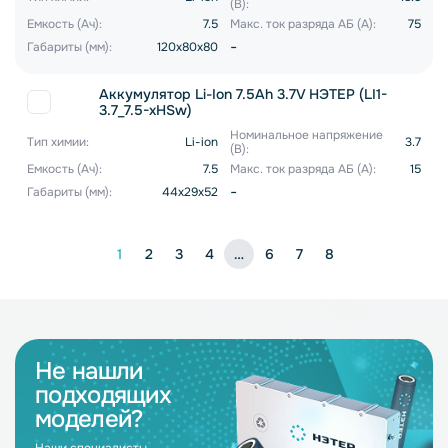
(В):
Емкость (Ач):
7.5
Макс. ток разряда АБ (А):
75
-
Габариты (мм):
120x80x80
Аккумулятор Li-Ion 7.5Ah 3.7V НЭТЕР (LI1-
3.7_7.5-xHSw)
Номинальное напряжение
Тип химии:
Li-ion
3.7
(В):
Емкость (Ач):
7.5
Макс. ток разряда АБ (А):
15
-
Габариты (мм):
44x29x52
1
2
3
4
…
6
7
8
Не нашли
подходящих
моделей?