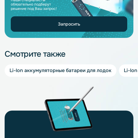
Наши специалисты
обязательно подберут
решение под Ваш запрос!
Запросить
Смотрите также
Li-Ion аккумуляторные батареи для лодок
Li-Io