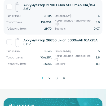
Аккумулятор 21700 Li-Ion 5000mAh 10A/15A
3.6V
Тип химии:
Li-ion
Емкость (Ач):
5
Номинальное напряжение
Токоотдача:
10A/15A
3.6
(В):
Габариты (мм):
21x70
Вес (кг):
0.07
Аккумулятор 26650 Li-Ion 5000mAh 10A/25A
3.6V
Тип химии:
Li-ion
Емкость (Ач):
5
Номинальное напряжение
Токоотдача:
10A/25A
3.6
(В):
Габариты (мм):
26х65
Вес (кг):
0.1
1
2
3
4
Не нашли