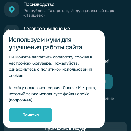
Производство
Республика Татарстан, Индустриальный парк
«Лаишево»
Деловое обьеденение
кластеров
России
Используем куки для
улучшения работы сайта
Вы можете запретить обработку сookies в
Узнавайте о новинках первыми!
настройках браузера. Пожалуйста,
ознакомьтесь с
политикой использования
cookies
.
К сайту подключен сервис Яндекс.Метрика,
который также использует файлы cookie
Нажимая кнопку, вы даете согласие на получение
(
подробнее
)
информационных и рекламных сообщений
Понятно
Пригласить в тендер