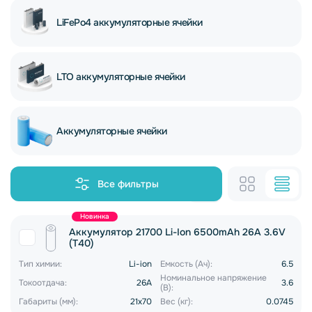
LiFePo4 аккумуляторные ячейки
LTO аккумуляторные ячейки
Аккумуляторные ячейки
Все фильтры
Новинка
Аккумулятор 21700 Li-Ion 6500mAh 26A 3.6V
(T40)
Тип химии:
Li-ion
Емкость (Ач):
6.5
Номинальное напряжение
Токоотдача:
26A
3.6
(В):
Габариты (мм):
21x70
Вес (кг):
0.0745