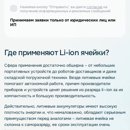
Нажимая кнопку "Отправить", вы даете
согласие
на
получение информационных и рекламных сообщений
Принимаем заявки только от юридических лиц или
ИП
Где применяют Li-ion ячейки?
Сфера применения достаточно обширна – от небольших
портативных устройств до роботов-доставщиков и даже
складской погрузочной техники. Везде
литиевые
ячейки
помогают автономной работе, причем производители
приборов и устройств ценят решения из разряда
li
—
ion
за их
компактность и большую производительность.
Действительно, литиевые аккумуляторы имеют высокую
плотность энергии и, что немаловажно, обладают серьезным
преимуществом перед аналогами –
литиевая ячейка
не
склонна к саморазряду, ее сроки эксплуатации очень