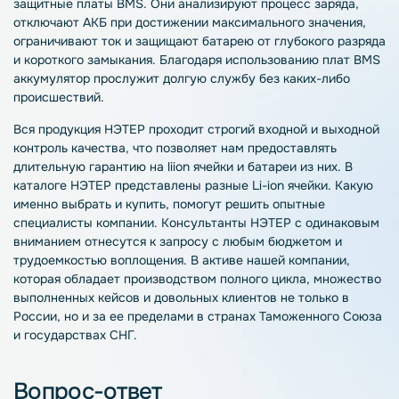
защитные платы BMS. Они анализируют процесс заряда,
отключают АКБ при достижении максимального значения,
ограничивают ток и защищают батарею от глубокого разряда
и короткого замыкания. Благодаря использованию плат BMS
аккумулятор
прослужит долгую службу без каких-либо
происшествий.
Вся продукция НЭТЕР проходит строгий входной и выходной
контроль качества, что позволяет нам предоставлять
длительную гарантию на liion ячейки и батареи из них. В
каталоге НЭТЕР представлены разные
Li-ion ячейки
. Какую
именно выбрать и
купить
, помогут решить опытные
специалисты компании. Консультанты НЭТЕР с одинаковым
вниманием отнесутся к запросу с любым бюджетом и
трудоемкостью воплощения. В активе нашей компании,
которая обладает производством полного цикла, множество
выполненных кейсов и довольных клиентов не только в
России, но и за ее пределами в странах Таможенного Союза
и государствах СНГ.
Вопрос-ответ