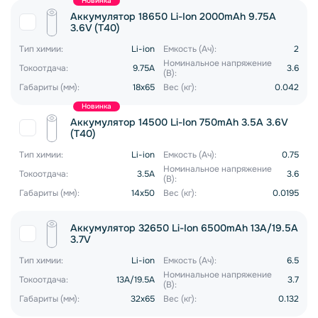
Новинка
Аккумулятор 18650 Li-Ion 2000mAh 9.75A
3.6V (T40)
Тип химии:
Li-ion
Емкость (Ач):
2
Номинальное напряжение
Токоотдача:
9.75A
3.6
(В):
Габариты (мм):
18x65
Вес (кг):
0.042
Новинка
Аккумулятор 14500 Li-Ion 750mAh 3.5A 3.6V
(T40)
Тип химии:
Li-ion
Емкость (Ач):
0.75
Номинальное напряжение
Токоотдача:
3.5A
3.6
(В):
Габариты (мм):
14x50
Вес (кг):
0.0195
Аккумулятор 32650 Li-Ion 6500mAh 13A/19.5A
3.7V
Тип химии:
Li-ion
Емкость (Ач):
6.5
Номинальное напряжение
Токоотдача:
13A/19.5A
3.7
(В):
Габариты (мм):
32х65
Вес (кг):
0.132