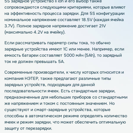
5S зарядное устройство li ion
и его выбор также
сопровождаются следующими критериями, которые влияют
на эффективность процесса
зарядки
. Для
5S
конфигурации
номинальное напряжение составляет 18.5V (каждая ячейка
3.7V). Полное
зарядное
напряжение достигает 21V
(максимально 4.2V на ячейку).
Если рассматривать параметр силы тока, то обычно
зарядные
устройства
имеют 1C или менее. Например, если
емкость батареи составляет 5000 мАч (5Ah), то
зарядный
ток не должен превышать 5A.
Современные производители, к числу которых относится и
компания НЭТЕР, также предлагают различные типы
зарядных
устройств
, подходящих для данной
последовательности ячеек. Есть стандартные
зарядки
,
предназначенные для небольших приборов со стандартными
же напряжением и током с постоянным значением. Но
существуют и смарт-
зарядные
устройства
, которые
способны в автоматическом режиме определять количество
ячеек и режим
зарядки
, что может обеспечить оптимальную
защиту от перезарядки.