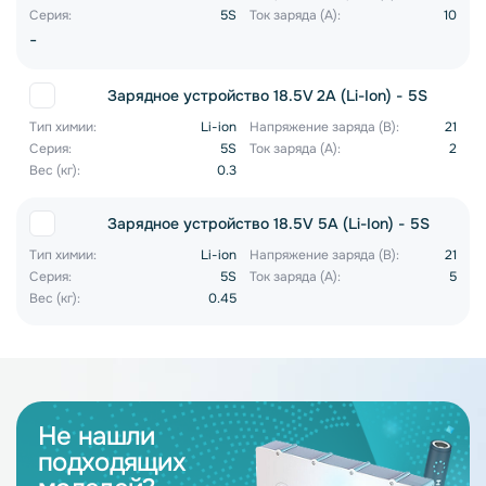
Серия:
5S
Ток заряда (А):
10
-
Зарядное устройство 18.5V 2A (Li-Ion) - 5S
Тип химии:
Li-ion
Напряжение заряда (В):
21
Серия:
5S
Ток заряда (А):
2
Вес (кг):
0.3
Зарядное устройство 18.5V 5A (Li-Ion) - 5S
Тип химии:
Li-ion
Напряжение заряда (В):
21
Серия:
5S
Ток заряда (А):
5
Вес (кг):
0.45
Не нашли
подходящих