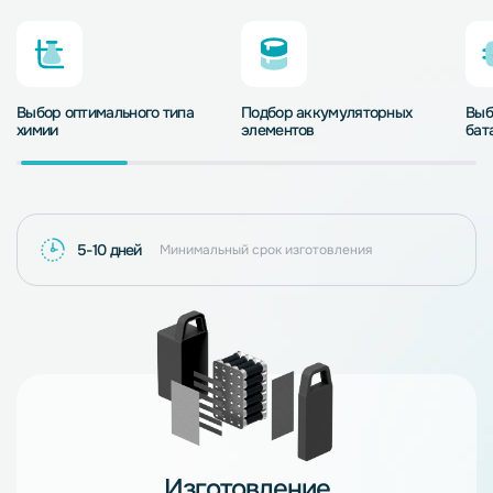
Выбор оптимального типа
Подбор аккумуляторных
Выб
химии
элементов
бат
5-10 дней
Минимальный срок изготовления
Изготовление