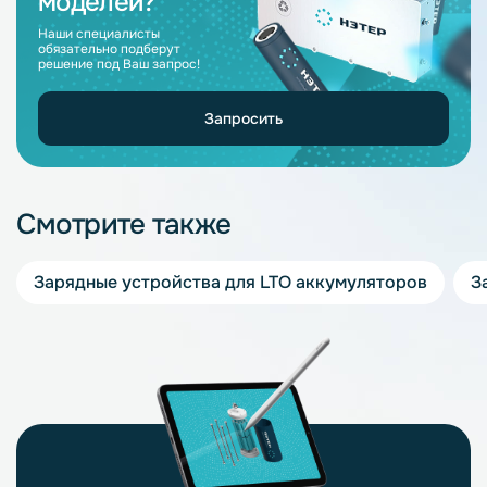
моделей?
Наши специалисты
обязательно подберут
решение под Ваш запрос!
Запросить
Смотрите также
Зарядные устройства для LTO аккумуляторов
З