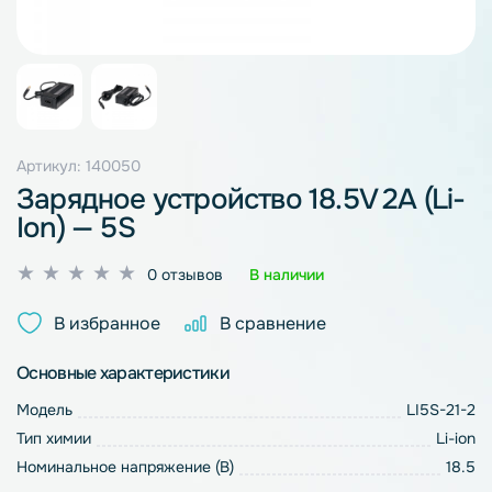
Артикул: 140050
Зарядное устройство 18.5V 2A (Li-
Ion) — 5S
Оценка
0 отзывов
В наличии
0
из
В избранное
В сравнение
5
Основные характеристики
Модель
LI5S-21-2
Тип химии
Li-ion
Номинальное напряжение (В)
18.5