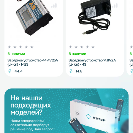
В наличии
В наличии
В
Зарядное устройство 44.4V 25A
Зарядное устройство 14.8V 2A
За
(Li-Ion) - 1-12S
(Li-Ion) - 4S
(L
44.4
14.8
Не нашли
подходящих
моделей?
Наши специалисты
обязательно подберут
решение под Ваш запрос!