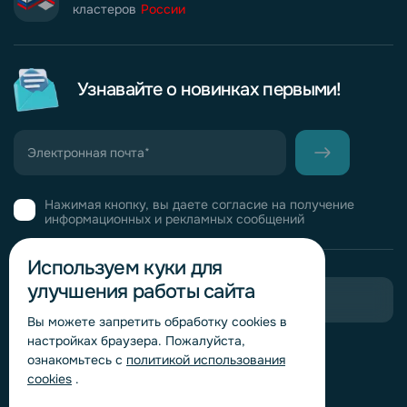
кластеров
России
Узнавайте о новинках первыми!
Нажимая кнопку, вы даете согласие на получение
информационных и рекламных сообщений
Используем куки для
улучшения работы сайта
Пригласить в тендер
Вы можете запретить обработку сookies в
настройках браузера. Пожалуйста,
Горячая линия комплаенс
ознакомьтесь с
политикой использования
Обработка персональных данных
cookies
.
Согласие на обработку персональных данных