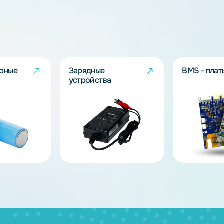
дящих моделей?
берут решение под Ваш запрос!
ов
муляторные
Зарядные
и
устройства