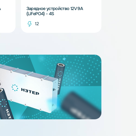
В наличии
В наличи
ство 12V 0.9A
Зарядное устройство 12V 9A
(LiFePO4) - 4S
12