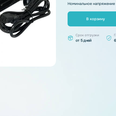
Тип химии
Номинальное 
В к
Срок отгр
от 5 дней