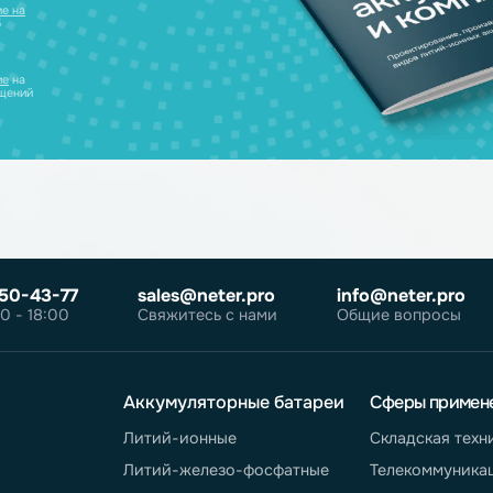
уляторов в одном
ческих лиц
те
согласие на
робнее об
олитике
те
согласие
на
ных сообщений