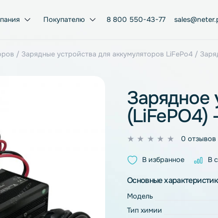
Компания
Покупателю
8 800 550-43-77
умуляторов
/
Зарядные устройства для аккумуляторов Li
Заряд
(LiFe
0
из
В избран
5
Основные ха
Модель