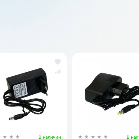
аккумуляторов
За
же