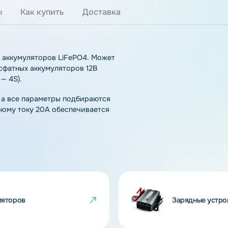
тзывы
Как купить
Доставка
нтов и аккумуляторов LiFePO4. Может
езо-фосфатных аккумуляторов 12В
ентов — 4S).
чения, а все параметры подбираются
 зарядному току 20A обеспечивается
PO4.