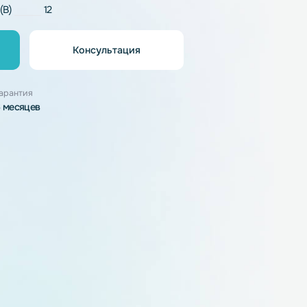
LiFePO4
напряжение (В)
12
Консультация
орзину
узки
Гарантия
6 месяцев