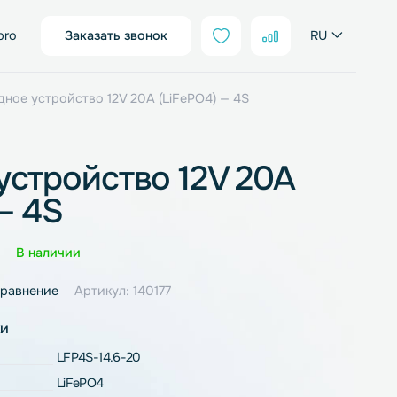
sales@neter.pro
Заказать звонок
FePo4
/ Зарядное устройство 12V 20A (LiFePO4) — 4S
ное устройство 12V 2
PO4) — 4S
Оценка
0 отзывов
В наличии
ное
В сравнение
Артикул: 140177
рактеристики
LFP4S-14.6-20