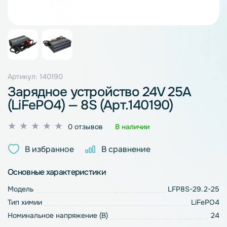
Артикул: 140190
Зарядное устройство 24V 25A
(LiFePO4) — 8S (Арт.140190)
Оценка
0 отзывов
В наличии
0
из
В избранное
В сравнение
5
Основные характеристики
Модель
LFP8S-29.2-25
Тип химии
LiFePO4
Номинальное напряжение (В)
24