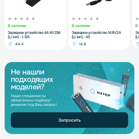
В наличии
В наличии
В
Зарядное устройство 44.4V 25A
Зарядное устройство 14.8V 2A
За
(Li-Ion) - 1-12S
(Li-Ion) - 4S
(L
44.4
14.8
Не нашли
подходящих
моделей?
Наши специалисты
обязательно подберут
решение под Ваш запрос!
Запросить