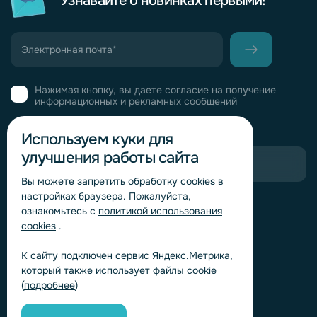
Узнавайте о новинках первыми!
Нажимая кнопку, вы даете согласие на получение
информационных и рекламных сообщений
Используем куки для
улучшения работы сайта
Пригласить в тендер
Вы можете запретить обработку сookies в
настройках браузера. Пожалуйста,
Горячая линия комплаенс
ознакомьтесь с
политикой использования
Обработка персональных данных
cookies
.
Согласие на обработку персональных данных
К сайту подключен сервис Яндекс.Метрика,
Политика обработки файлов cookie
который также использует файлы cookie
Согласие на обработку персональных данных
(
подробнее
)
«Яндекс.Метрика»
Согласие на обработку персональных данных для