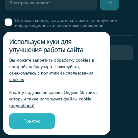
Нажимая кнопку, вы даете согласие на получение
информационных и рекламных сообщений
Используем куки для
улучшения работы сайта
Пригласить в тендер
Вы можете запретить обработку сookies в
настройках браузера. Пожалуйста,
Горячая линия комплаенс
ознакомьтесь с
политикой использования
Обработка персональных данных
cookies
.
Согласие на обработку персональных данных
К сайту подключен сервис Яндекс.Метрика,
Политика обработки файлов cookie
который также использует файлы cookie
Согласие на обработку персональных данных
(
подробнее
)
«Яндекс.Метрика»
Согласие на обработку персональных данных для
получения рекламно-информационных рассылок
Понятно