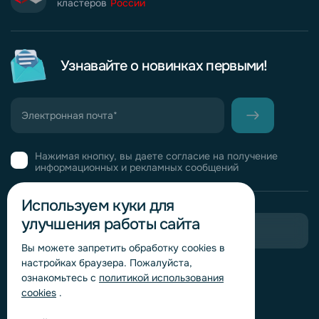
кластеров
России
Узнавайте о новинках первыми!
Нажимая кнопку, вы даете согласие на получение
информационных и рекламных сообщений
Используем куки для
улучшения работы сайта
Пригласить в тендер
Вы можете запретить обработку сookies в
настройках браузера. Пожалуйста,
Горячая линия комплаенс
ознакомьтесь с
политикой использования
Обработка персональных данных
cookies
.
Согласие на обработку персональных данных