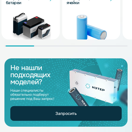
батареи
ячейки
Не нашли
подходящих
моделей?
Наши специалисты
обязательно подберут
решение под Ваш запрос!
Запросить