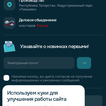
Производство
Республика Татарстан, Индустриальный парк
«Лаишево»
Деловое обьеденение
кластеров
России
Узнавайте о новинках первыми!
Нажимая кнопку, вы даете согласие на получение
информационных и рекламных сообщений
Используем куки для
улучшения работы сайта
Пригласить в тендер