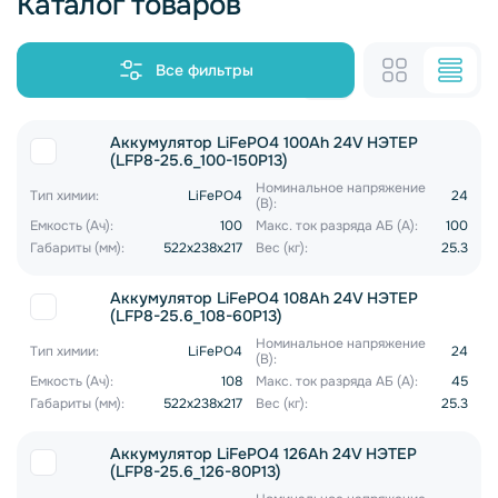
Каталог товаров
Все фильтры
Аккумулятор LiFePO4 100Ah 24V НЭТЕР
(LFP8-25.6_100-150P13)
Номинальное напряжение
Тип химии:
LiFePO4
24
(В):
Емкость (Ач):
100
Макс. ток разряда АБ (А):
100
Габариты (мм):
522x238x217
Вес (кг):
25.3
Аккумулятор LiFePO4 108Ah 24V НЭТЕР
(LFP8-25.6_108-60P13)
Номинальное напряжение
Тип химии:
LiFePO4
24
(В):
Емкость (Ач):
108
Макс. ток разряда АБ (А):
45
Габариты (мм):
522x238x217
Вес (кг):
25.3
Аккумулятор LiFePO4 126Ah 24V НЭТЕР
(LFP8-25.6_126-80P13)