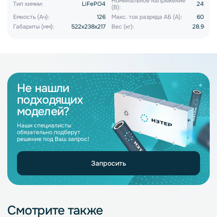
Номинальное напряжение
Тип химии:
LiFePO4
24
(В):
Емкость (Ач):
126
Макс. ток разряда АБ (А):
60
Габариты (мм):
522x238x217
Вес (кг):
28.9
Не нашли
подходящих
моделей?
Наши специалисты
обязательно подберут
решение под Ваш запрос!
Запросить
Смотрите также