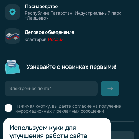
Производство
Республика Татарстан, Индустриальный парк
«Лаишево»
Деловое обьеденение
кластеров
России
Узнавайте о новинках первыми!
Нажимая кнопку, вы даете согласие на получение
информационных и рекламных сообщений
Используем куки для
улучшения работы сайта
Пригласить в тендер