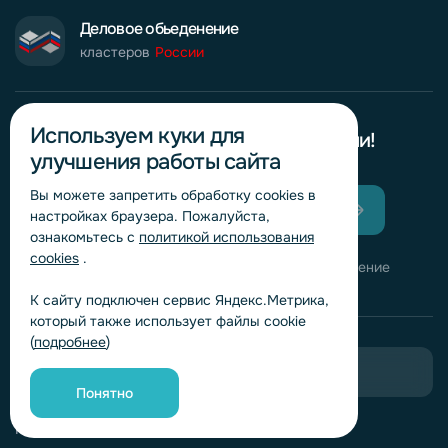
Деловое обьеденение
кластеров
России
Используем куки для
Узнавайте о новинках первыми!
улучшения работы сайта
Вы можете запретить обработку сookies в
настройках браузера. Пожалуйста,
ознакомьтесь с
политикой использования
cookies
.
Нажимая кнопку, вы даете согласие на получение
информационных и рекламных сообщений
К сайту подключен сервис Яндекс.Метрика,
который также использует файлы cookie
(
подробнее
)
Пригласить в тендер
Понятно
Горячая линия комплаенс