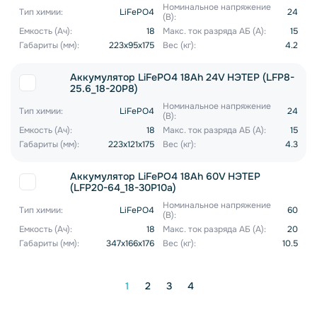
Номинальное напряжение
Тип химии:
LiFePO4
24
(В):
Емкость (Ач):
18
Макс. ток разряда АБ (А):
15
Габариты (мм):
223x95x175
Вес (кг):
4.2
Аккумулятор LiFePO4 18Ah 24V НЭТЕР (LFP8-
25.6_18-20P8)
Номинальное напряжение
Тип химии:
LiFePO4
24
(В):
Емкость (Ач):
18
Макс. ток разряда АБ (А):
15
Габариты (мм):
223x121x175
Вес (кг):
4.3
Аккумулятор LiFePO4 18Ah 60V НЭТЕР
(LFP20-64_18-30P10a)
Номинальное напряжение
Тип химии:
LiFePO4
60
(В):
Емкость (Ач):
18
Макс. ток разряда АБ (А):
20
Габариты (мм):
347x166x176
Вес (кг):
10.5
1
2
3
4