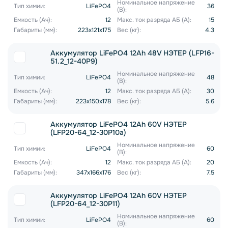
Номинальное напряжение
Тип химии:
LiFePO4
36
(В):
Емкость (Ач):
12
Макс. ток разряда АБ (А):
15
Габариты (мм):
223x121x175
Вес (кг):
4.3
Аккумулятор LiFePO4 12Ah 48V НЭТЕР (LFP16-
51.2_12-40P9)
Номинальное напряжение
Тип химии:
LiFePO4
48
(В):
Емкость (Ач):
12
Макс. ток разряда АБ (А):
30
Габариты (мм):
223x150x178
Вес (кг):
5.6
Аккумулятор LiFePO4 12Ah 60V НЭТЕР
(LFP20-64_12-30P10a)
Номинальное напряжение
Тип химии:
LiFePO4
60
(В):
Емкость (Ач):
12
Макс. ток разряда АБ (А):
20
Габариты (мм):
347x166x176
Вес (кг):
7.5
Аккумулятор LiFePO4 12Ah 60V НЭТЕР
(LFP20-64_12-30P11)
Номинальное напряжение
Тип химии:
LiFePO4
60
(В):