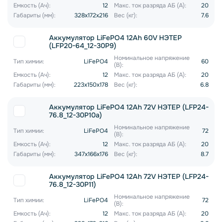
Емкость (Ач):
12
Макс. ток разряда АБ (А):
20
Габариты (мм):
328x172x216
Вес (кг):
7.6
Аккумулятор LiFePO4 12Ah 60V НЭТЕР
(LFP20-64_12-30P9)
Номинальное напряжение
Тип химии:
LiFePO4
60
(В):
Емкость (Ач):
12
Макс. ток разряда АБ (А):
20
Габариты (мм):
223x150x178
Вес (кг):
6.8
Аккумулятор LiFePO4 12Ah 72V НЭТЕР (LFP24-
76.8_12-30P10a)
Номинальное напряжение
Тип химии:
LiFePO4
72
(В):
Емкость (Ач):
12
Макс. ток разряда АБ (А):
20
Габариты (мм):
347x166x176
Вес (кг):
8.7
Аккумулятор LiFePO4 12Ah 72V НЭТЕР (LFP24-
76.8_12-30P11)
Номинальное напряжение
Тип химии:
LiFePO4
72
(В):
Емкость (Ач):
12
Макс. ток разряда АБ (А):
20