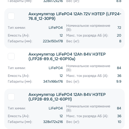
Габариты (мм):
328x172x216
Вес (кг):
8.8
Аккумулятор LiFePO4 12Ah 72V НЭТЕР (LFP24-
76.8_12-30P9)
Номинальное напряжение
Тип химии:
LiFePO4
72
(В):
Емкость (Ач):
12
Макс. ток разряда АБ (А):
20
Габариты (мм):
223x150x178
Вес (кг):
8
Аккумулятор LiFePO4 12Ah 84V НЭТЕР
(LFP28-89.6_12-60P10a)
Номинальное напряжение
Тип химии:
LiFePO4
84
(В):
Емкость (Ач):
12
Макс. ток разряда АБ (А):
36
Габариты (мм):
347x166x176
Вес (кг):
9.9
Аккумулятор LiFePO4 12Ah 84V НЭТЕР
(LFP28-89.6_12-60P11)
Номинальное напряжение
Тип химии:
LiFePO4
84
(В):
Емкость (Ач):
12
Макс. ток разряда АБ (А):
36
Габариты (мм):
328x172x216
Вес (кг):
10