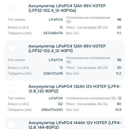
Аккумулятор LiFePO4 12Ah 96V НЭТЕР
(LFP32-102.4_12-40P10a)
Номинальное напряжение
Тип химии:
LiFePO4
96
(В):
Емкость (Ач):
12
Макс. ток разряда АБ (А):
30
Габариты (мм):
347x166x176
Вес (кг):
11.1
Аккумулятор LiFePO4 12Ah 96V НЭТЕР
(LFP32-102.4_12-40P11)
Номинальное напряжение
Тип химии:
LiFePO4
96
(В):
Емкость (Ач):
12
Макс. ток разряда АБ (А):
30
Габариты (мм):
328x172x216
Вес (кг):
11.2
Аккумулятор LiFePO4 132Ah 12V НЭТЕР (LFP4-
12.8_132-80P12)
Тип химии:
LiFePO4
Номинальное напряжение (В):
12
Емкость (Ач):
132
Макс. ток разряда АБ (А):
80
Габариты (мм):
485x170x240
Вес (кг):
15.9
Аккумулятор LiFePO4 144Ah 12V НЭТЕР (LFP4-
12.8_144-80P12)