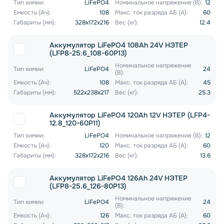
Тип химии:
LiFePO4
Номинальное напряжение (В):
12
Емкость (Ач):
108
Макс. ток разряда АБ (А):
60
Габариты (мм):
328x172x216
Вес (кг):
12.4
Аккумулятор LiFePO4 108Ah 24V НЭТЕР
(LFP8-25.6_108-60P13)
Номинальное напряжение
Тип химии:
LiFePO4
24
(В):
Емкость (Ач):
108
Макс. ток разряда АБ (А):
45
Габариты (мм):
522x238x217
Вес (кг):
25.3
Аккумулятор LiFePO4 120Ah 12V НЭТЕР (LFP4-
12.8_120-60P11)
Тип химии:
LiFePO4
Номинальное напряжение (В):
12
Емкость (Ач):
120
Макс. ток разряда АБ (А):
60
Габариты (мм):
328x172x216
Вес (кг):
13.6
Аккумулятор LiFePO4 126Ah 24V НЭТЕР
(LFP8-25.6_126-80P13)
Номинальное напряжение
Тип химии:
LiFePO4
24
(В):
Емкость (Ач):
126
Макс. ток разряда АБ (А):
60