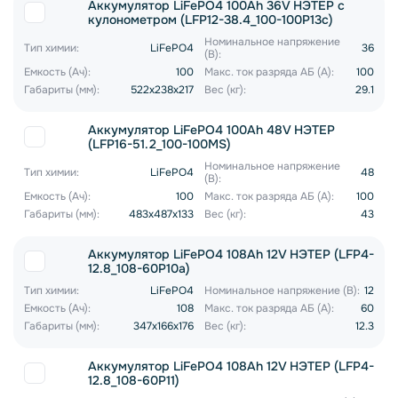
Аккумулятор LiFePO4 100Ah 36V НЭТЕР с
кулонометром (LFP12-38.4_100-100P13c)
Номинальное напряжение
Тип химии:
LiFePO4
36
(В):
Емкость (Ач):
100
Макс. ток разряда АБ (А):
100
Габариты (мм):
522x238x217
Вес (кг):
29.1
Аккумулятор LiFePO4 100Ah 48V НЭТЕР
(LFP16-51.2_100-100MS)
Номинальное напряжение
Тип химии:
LiFePO4
48
(В):
Емкость (Ач):
100
Макс. ток разряда АБ (А):
100
Габариты (мм):
483x487x133
Вес (кг):
43
Аккумулятор LiFePO4 108Ah 12V НЭТЕР (LFP4-
12.8_108-60P10a)
Тип химии:
LiFePO4
Номинальное напряжение (В):
12
Емкость (Ач):
108
Макс. ток разряда АБ (А):
60
Габариты (мм):
347x166x176
Вес (кг):
12.3
Аккумулятор LiFePO4 108Ah 12V НЭТЕР (LFP4-
12.8_108-60P11)