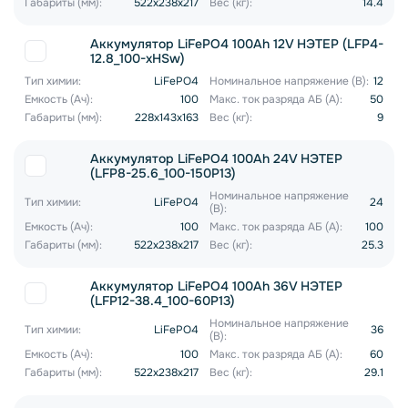
Габариты (мм):
522x238x217
Вес (кг):
14.4
Аккумулятор LiFePO4 100Ah 12V НЭТЕР (LFP4-
12.8_100-xHSw)
Тип химии:
LiFePO4
Номинальное напряжение (В):
12
Емкость (Ач):
100
Макс. ток разряда АБ (А):
50
Габариты (мм):
228x143x163
Вес (кг):
9
Аккумулятор LiFePO4 100Ah 24V НЭТЕР
(LFP8-25.6_100-150P13)
Номинальное напряжение
Тип химии:
LiFePO4
24
(В):
Емкость (Ач):
100
Макс. ток разряда АБ (А):
100
Габариты (мм):
522x238x217
Вес (кг):
25.3
Аккумулятор LiFePO4 100Ah 36V НЭТЕР
(LFP12-38.4_100-60P13)
Номинальное напряжение
Тип химии:
LiFePO4
36
(В):
Емкость (Ач):
100
Макс. ток разряда АБ (А):
60
Габариты (мм):
522x238x217
Вес (кг):
29.1