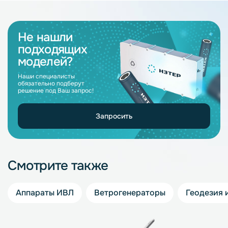
Не нашли
подходящих
моделей?
Наши специалисты
обязательно подберут
решение под Ваш запрос!
Запросить
Смотрите также
Аппараты ИВЛ
Ветрогенераторы
Геодезия 