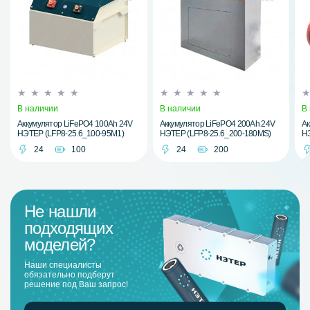
В наличии
В наличии
В
Аккумулятор LiFePO4 100Ah 24V
Аккумулятор LiFePO4 200Ah 24V
Ак
НЭТЕР (LFP8-25.6_100-95M1)
НЭТЕР (LFP8-25.6_200-180MS)
НЭ
24
100
24
200
Не нашли
подходящих
моделей?
Наши специалисты
обязательно подберут
решение под Ваш запрос!