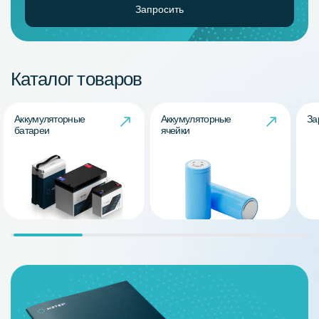
Запросить
Каталог товаров
Аккумуляторные
Аккумуляторные
За
батареи
ячейки