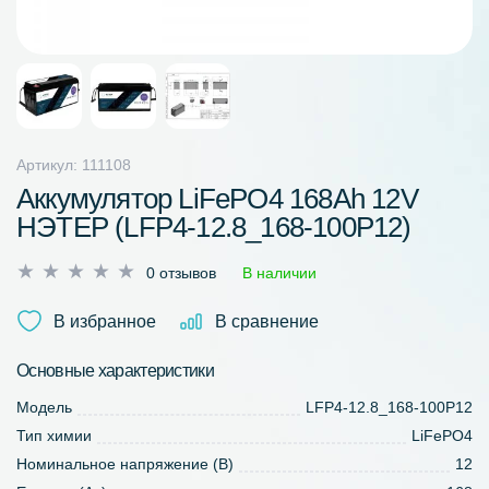
Артикул: 111108
Аккумулятор LiFePO4 168Ah 12V
НЭТЕР (LFP4-12.8_168-100P12)
Оценка
0 отзывов
В наличии
0
из
В избранное
В сравнение
5
Основные характеристики
Модель
LFP4-12.8_168-100P12
Тип химии
LiFePO4
Номинальное напряжение (В)
12