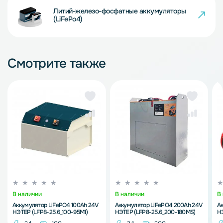
Литий-железо-фосфатные аккумуляторы
(LiFePo4)
Смотрите также
В наличии
В наличии
В
Аккумулятор LiFePO4 100Ah 24V
Аккумулятор LiFePO4 200Ah 24V
Ак
НЭТЕР (LFP8-25.6_100-95M1)
НЭТЕР (LFP8-25.6_200-180MS)
НЭ