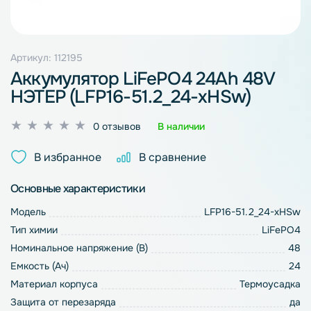
Артикул: 112195
Аккумулятор LiFePO4 24Ah 48V
НЭТЕР (LFP16-51.2_24-xHSw)
Оценка
0 отзывов
В наличии
0
из
В избранное
В сравнение
5
Основные характеристики
Модель
LFP16-51.2_24-xHSw
Тип химии
LiFePO4
Номинальное напряжение (В)
48
Емкость (Ач)
24
Материал корпуса
Термоусадка
Защита от перезаряда
да