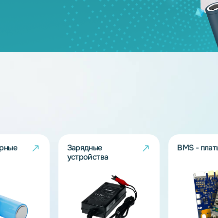
24
200
48
2
дящих моделей?
берут решение под Ваш запрос!