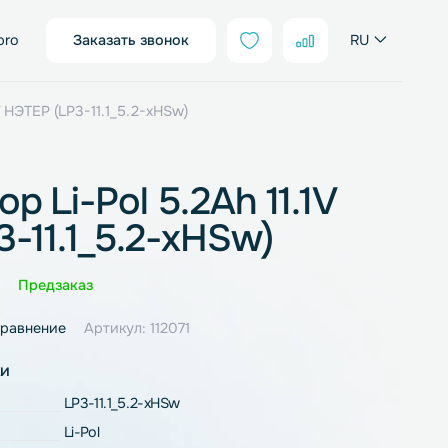
sales@neter.pro
Заказать звонок
l 5.2Ah 11.1V НЭТЕР (LP3-11.1_5.2-xHSw)
улятор Li-Pol 5.2Ah 11.
 (LP3-11.1_5.2-xHSw)
Оценка
0 отзывов
Предзаказ
ное
В сравнение
Артикул: 112071
рактеристики
LP3-11.1_5.2-xHSw