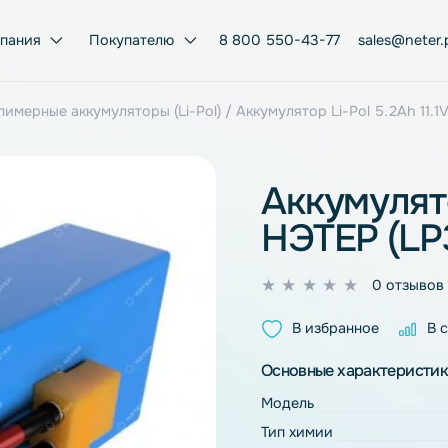
Компания
Покупателю
8 800 550-43-77
ий-полимерные аккумуляторы (Li-Pol)
/ Аккумулятор Li-Po
Аккум
НЭТЕР
0
из
В избран
5
Основные ха
Модель