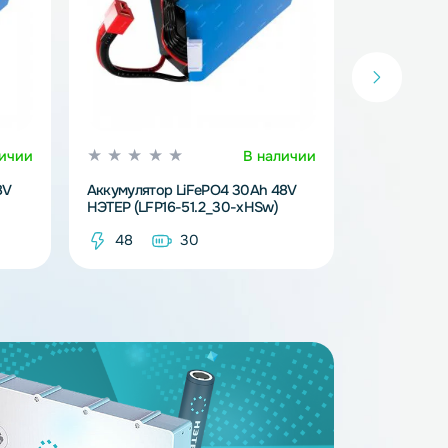
В наличии
В наличи
FePO4 24Ah 48V
Аккумулятор LiFePO4 30Ah 48V
1.2_24-xHSw)
НЭТЕР (LFP16-51.2_30-xHSw)