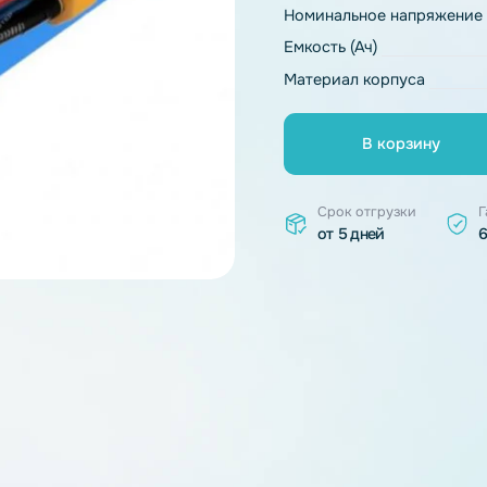
Тип химии
Номинальное 
Емкость (Ач)
Материал ко
В к
Срок отгр
от 5 дней