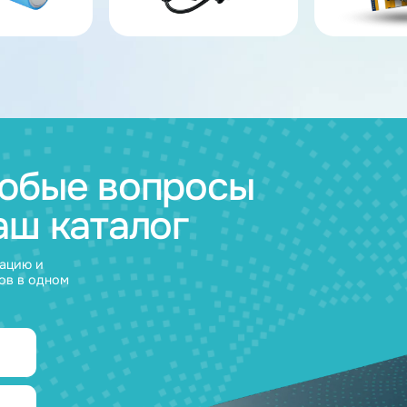
ов
муляторные
Зарядные
и
устройства