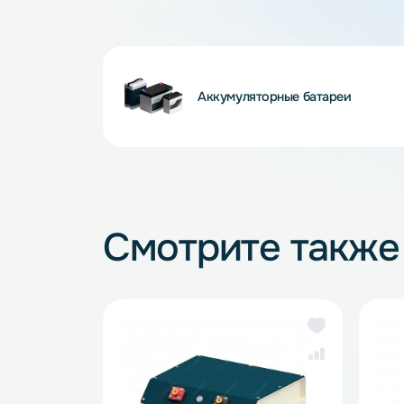
— толщина элементов от 1 мм;
— высокие токи разряда.
Данный продукт применяется в качестве 
drones, ONBO, Zeee Power, HobbyStar, Tu
Аккумуляторные батареи