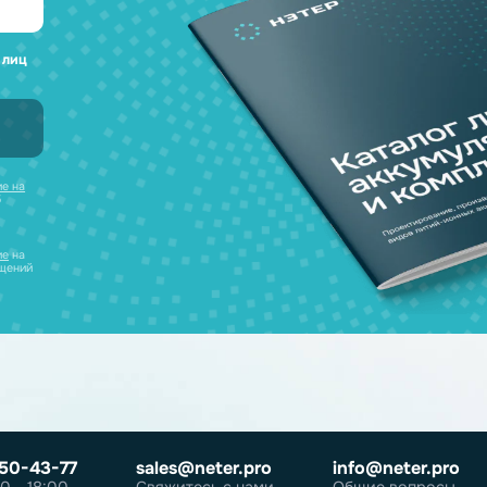
а любые вопросы
 наш каталог
нсультацию и
уляторов в одном
ческих лиц