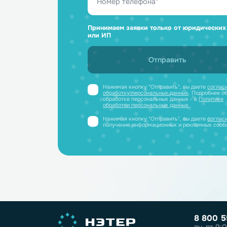
Ответим н
и отправим
Получите профессиональную ко
полный каталог литиевых аккум
PDF-файле
Принимаем заявки только от юриди
или ИП