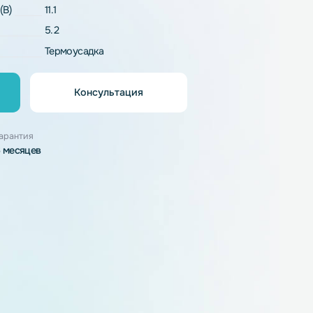
Li-Pol
напряжение (В)
11.1
5.2
рпуса
Термоусадка
Консультация
орзину
узки
Гарантия
6 месяцев