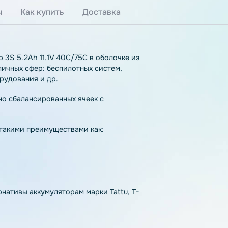
тзывы
Как купить
Доставка
улятор 3S 5.2Ah 11.1V 40C/75C в оболочке из
я различных сфер: беспилотных систем,
го оборудования и др.
з точно сбалансированных ячеек с
дающая такими преимуществами как: