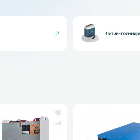
альтернативы аккумуляторам марки Tattu, T-
rnigy.
Ли