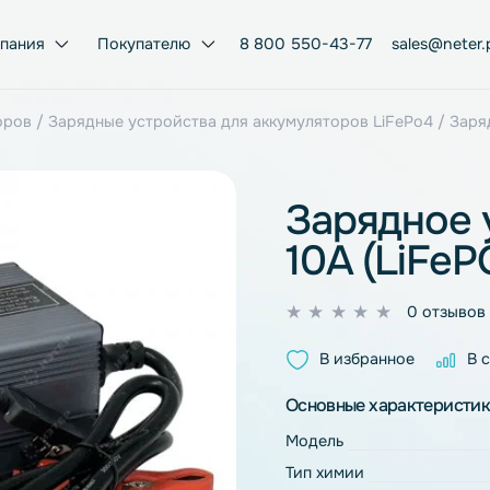
Компания
Покупателю
8 800 550-43-77
умуляторов
/
Зарядные устройства для аккумуляторов Li
Заря
10A (
0
из
В избран
5
Основные ха
Модель