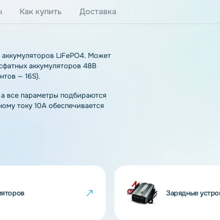
тзывы
Как купить
Доставка
нтов и аккумуляторов LiFePO4. Может
езо-фосфатных аккумуляторов 48В
элементов — 16S).
чения, а все параметры подбираются
зарядному току 10A обеспечивается
PO4.