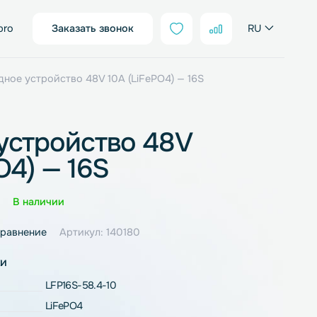
sales@neter.pro
Заказать звонок
FePo4
/ Зарядное устройство 48V 10A (LiFePO4) — 16S
дное устройство 48V
LiFePO4) — 16S
Оценка
0 отзывов
В наличии
ное
В сравнение
Артикул: 140180
рактеристики
LFP16S-58.4-10