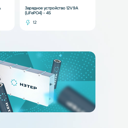
В наличии
В наличи
ство 12V 0.9A
Зарядное устройство 12V 9A
(LiFePO4) - 4S
12