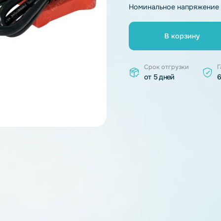
Тип химии
Номинальное 
В к
Срок отгр
от 5 дней