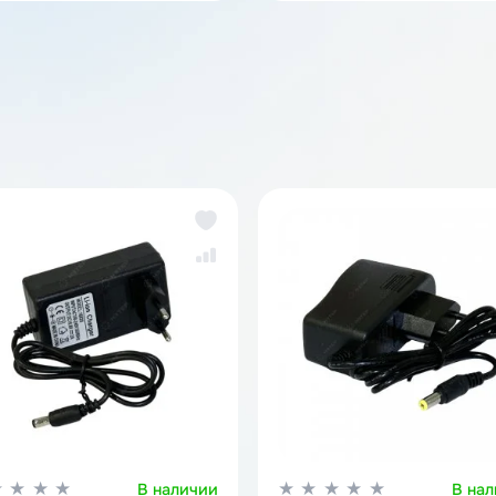
аккумуляторов
За
же