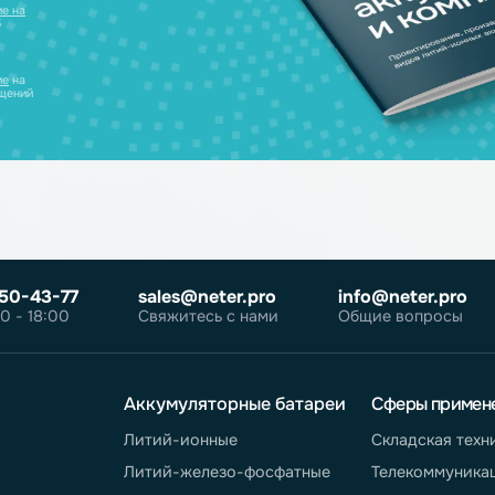
уляторов в одном
ческих лиц
те
согласие на
робнее об
олитике
те
согласие
на
ных сообщений