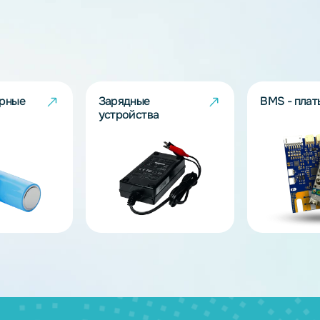
дящих моделей?
берут решение под Ваш запрос!
ов
муляторные
Зарядные
и
устройства