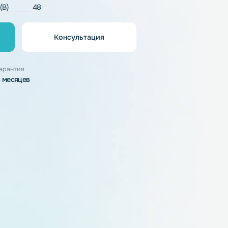
LiFePO4
напряжение (В)
48
Консультация
орзину
узки
Гарантия
6 месяцев