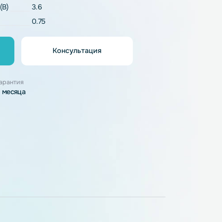
Li-ion
напряжение (В)
3.6
0.75
Консультация
орзину
узки
Гарантия
3 месяца