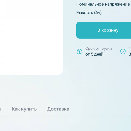
Тип химии
Номинальное 
Емкость (Ач)
В к
Срок отгр
от 5 дней