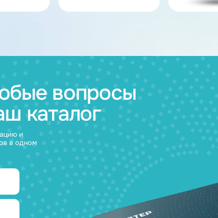
ов
муляторные
Зарядные
и
устройства