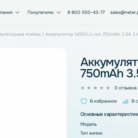
Компания
Покупателю
8 800 550-43-77
on аккумуляторные ячейки
/ Аккумулятор 14500 Li-Ion 750
Аккум
750mA
0
из
В избран
5
Основные ха
Модель