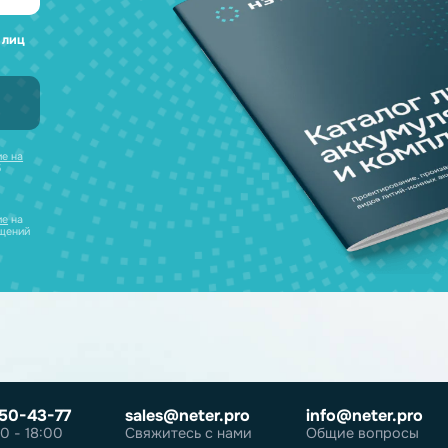
а любые вопросы
 наш каталог
нсультацию и
уляторов в одном
ческих лиц