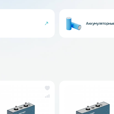
 товара могут не совпадать с изображениями
показателем ненадлежащего качества товара.
йки
Ак
же