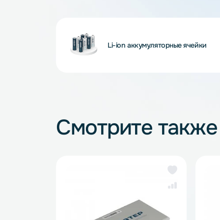
зарядные устройства для Li-Ion.
Внимание! Внешний вид и комплектность
и описанием на сайте, что не является 
Li-ion аккумуляторные яче
Смотрите так