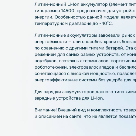
Описание
Характеристики
О
Литий-ионный Li-Ion аккумулятор (элеме
типоразмер 14500, предназначен для ус
энергии. Особенностью данной модели я
температурном диапазоне до -40°С.
Литий-ионные аккумуляторы завоевали 
энергоёмкости — они способны хранить 
по сравнению с другими типами батарей
решением для самых разных устройств: 
ноутбуков, платежных терминалов, порт
робототехники, электровелосипедов и б
сочетающаяся с высокой мощностью, по
энергоэффективные системы без ущерба
Для зарядки аккумуляторов данного ти