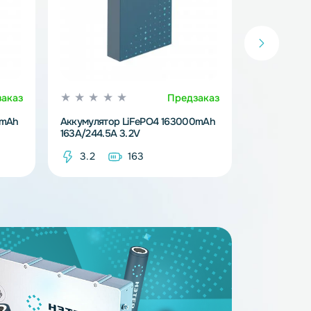
Предзаказ
Предзака
iFePO4 314000mAh
Аккумулятор LiFePO4 163000mAh
163A/244.5A 3.2V