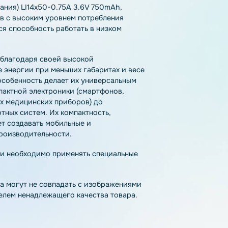
тзывы
Как купить
Доставка
нт питания) LI14x50-0.75A 3.6V 750mAh,
тройств с высоким уровнем потребления
вляется способность работать в низком
рынок благодаря своей высокой
больше энергии при меньших габаритах и весе
. Эта особенность делает их универсальным
от компактной электроники (смартфонов,
ативных медицинских приборов) до
еспилотных систем. Их компактность,
зволяет создавать мобильные и
 для производительности.
па химии необходимо применять специальные