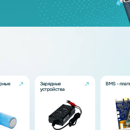
3.2
50
3.2
3
дящих моделей?
берут решение под Ваш запрос!