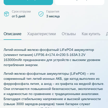
Срок отгрузки
Гарантия
от 5 дней
3 месяца
Описание
Характеристики
Отзывы
Как купить
Литий-ионный железо-фосфатный LiFePO4 аккумулятор
(элемент питания) LFP36.4×174.4×230.5-163A 3.2V
163000mAh предназначен для устройств с высоким уровнем
потребления энергии.
Литий-железо-фосфатные аккумуляторы (LiFePO4) – это
современный тип литий-ионных АКБ, где катод выполнен из
феррофосфата лития, а анод – из графита на медной фольге.
Они отличаются повышенной безопасностью, экологичностью
и надежностью по сравнению с традиционными аналогами.
Благодаря стабильному напряжению и высокой цикличности
(свыше 3000 зарядов-разрядов) такие батареи служат