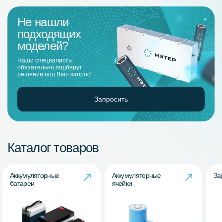
Не нашли
подходящих
моделей?
Наши специалисты
обязательно подберут
решение под Ваш запрос!
Запросить
Каталог товаров
Аккумуляторные
Аккумуляторные
За
батареи
ячейки