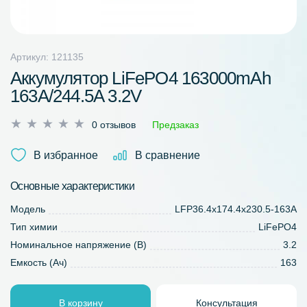
Артикул: 121135
Аккумулятор LiFePO4 163000mAh
163A/244.5A 3.2V
Оценка
0 отзывов
Предзаказ
0
из
В избранное
В сравнение
5
Основные характеристики
Модель
LFP36.4x174.4x230.5-163A
Тип химии
LiFePO4
Номинальное напряжение (В)
3.2
Емкость (Ач)
163
В корзину
Консультация