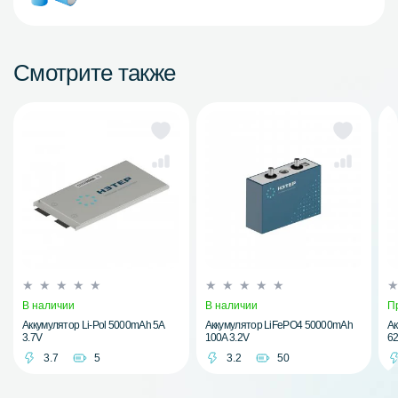
Смотрите также
В наличии
В наличии
П
Аккумулятор Li-Pol 5000mAh 5A
Аккумулятор LiFePO4 50000mAh
Ак
3.7V
100A 3.2V
62
3.7
5
3.2
50