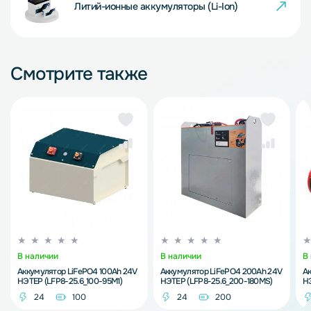
Литий-ионные аккумуляторы (Li-Ion)
Смотрите также
В наличии
В наличии
В
Аккумулятор LiFePO4 100Ah 24V
Аккумулятор LiFePO4 200Ah 24V
Ак
НЭТЕР (LFP8-25.6_100-95M1)
НЭТЕР (LFP8-25.6_200-180MS)
НЭ
24
100
24
200