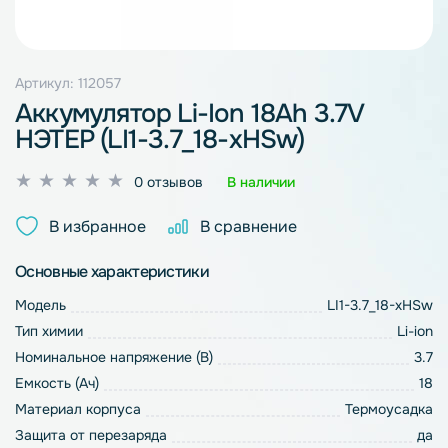
Артикул: 112057
Аккумулятор Li-Ion 18Ah 3.7V
НЭТЕР (LI1-3.7_18-xHSw)
Оценка
0 отзывов
В наличии
0
из
В избранное
В сравнение
5
Основные характеристики
Модель
LI1-3.7_18-xHSw
Тип химии
Li-ion
Номинальное напряжение (В)
3.7
Емкость (Ач)
18
Материал корпуса
Термоусадка
Защита от перезаряда
да