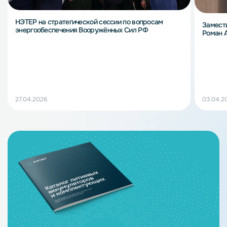
НЭТЕР на стратегической сессии по вопросам
Замест
энергообеспечения Вооружённых Сил РФ
Роман 
27.04.2026
03.04.2