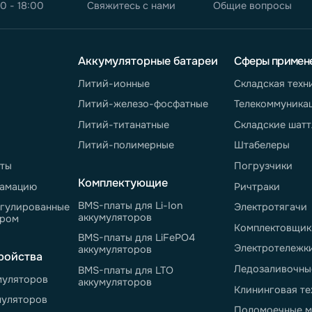
те
согласие на
робнее об
олитике
те
согласие
на
ных сообщений
800 550-43-77
sales@neter.pro
info@n
-пт 9:00 - 18:00
Свяжитесь с нами
Общие 
елю
Аккумуляторные батареи
Сф