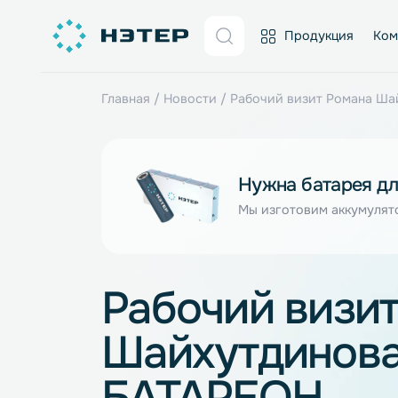
Продукция
Главная
/
Новости
/
Рабочий визит Ром
Нужна батаре
Мы изготовим акку
Рабочий виз
Шайхутдино