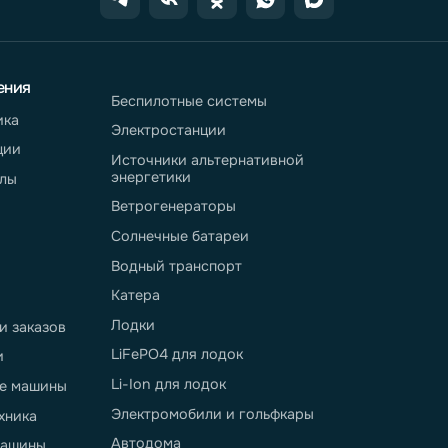
eter.pro
вопросы
еры применения