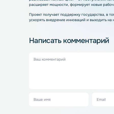
Заместитель премьер-министра Татарст
который является резидентом ОЭЗ «Инн
На предприятии действует современное
реализован полный цикл — от поступлен
расширяет мощности, формирует новые р
Проект получает поддержку государства
ускорять внедрение инноваций и выходи
Написать комментар