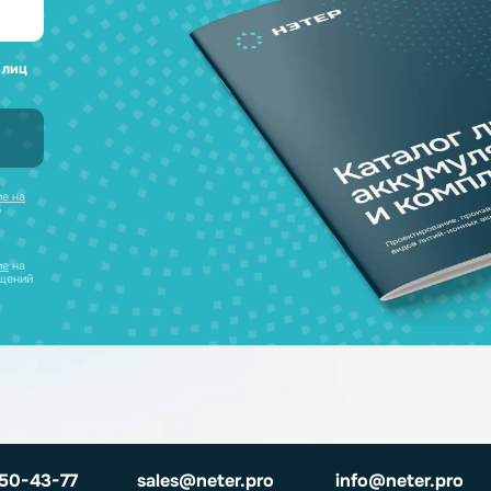
а любые вопросы
 наш каталог
нсультацию и
уляторов в одном
ческих лиц