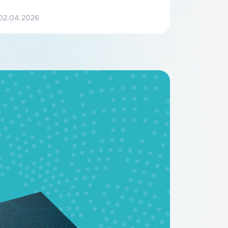
—
НЭТЕР получил статус МТК
ил
02.04.2026