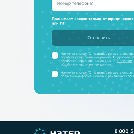
Ответим н
и отправим
Получите профессиональную ко
полный каталог литиевых аккум
PDF-файле
Принимаем заявки только от юриди
или ИП