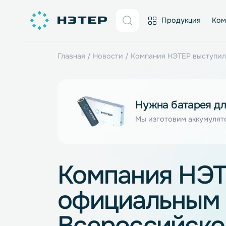
Продукция
Главная
/
Новости
/
Компания НЭТЕР выс
Нужна батаре
Мы изготовим акку
Компания Н
официальны