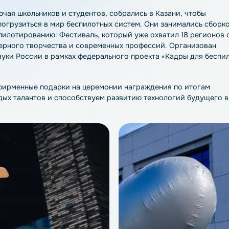
 партнером Всероссийского фестиваля «Дотянуться до 
 ИТ-парке им. Башира Рамеева.
ии, включая школьников и студентов, собрались в Казани,
ми и погрузиться в мир беспилотных систем. Они заним
лись пилотированию. Фестиваль, который уже охватил 1
 инженерного творчества и современных профессий. Ор
обрнауки России в рамках федерального проекта «Кадр
вручив фирменные подарки на церемонии награждения по
молодых талантов и способствуем развитию технологи