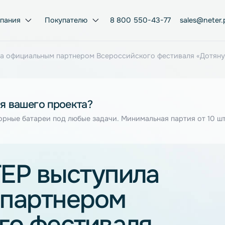
Компания
Покупателю
8 800 550-43-77
тупила официальным партнером Всероссийского фестив
я для вашего проекта?
муляторные батареи под любые задачи. Минимальная парт
ЭТЕР выступила
м партнером