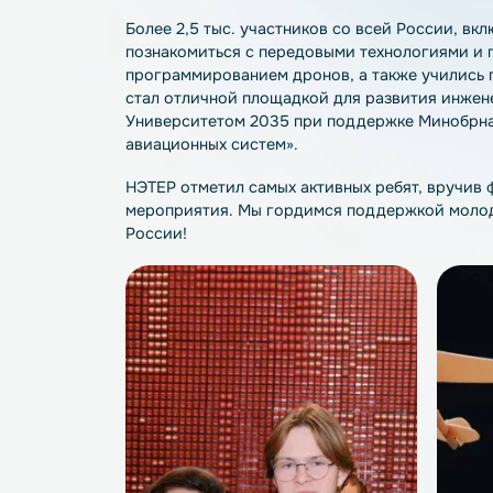
Компания НЭТЕР выступила официальным
прошел с 26 по 28 сентября в Казани, в
Более 2,5 тыс. участников со всей Росс
познакомиться с передовыми технология
программированием дронов, а также учи
стал отличной площадкой для развития
Университетом 2035 при поддержке Мин
авиационных систем».
НЭТЕР отметил самых активных ребят, 
мероприятия. Мы гордимся поддержкой 
России!