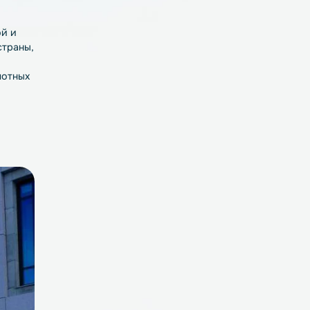
неба», который
 чтобы
ались сборкой и
8 регионов страны,
ганизован
ы для беспилотных
 итогам
й будущего в