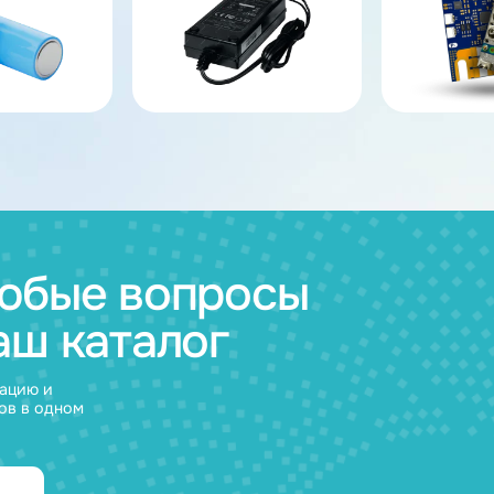
ов
муляторные
Зарядные
и
устройства