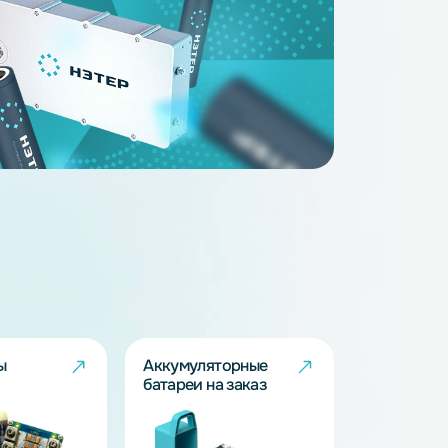
ство 12V 0.9A
Зарядное устройство 12V 9A
(LiFePO4) - 4S
12