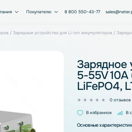
Компания
Покупателю
8 800 550-43-77
умуляторов
/
Зарядные устройства для Li-Ion аккумулято
Заряд
5-55V 
LiFeP
0
из
В избран
5