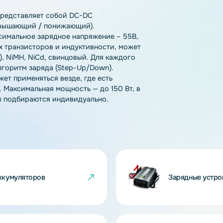
тзывы
Как купить
Доставка
А-1 — представляет собой DC-DC
ost (повышающий / понижающий).
В, максимальное зарядное напряжение – 55В,
 силовых транзисторов и индуктивности, может
O4, LTO), NiMH, NiCd, свинцовый. Для каждого
ный алгоритм заряда (Step-Up/Down).
ы. Может применяться везде, где есть
 тока. Максимальная мощность — до 150 Вт, в
Разъемы подбираются индивидуально.