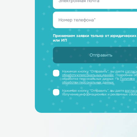
Ответим н
и отправим
Получите профессиональную ко
полный каталог литиевых аккум
PDF-файле