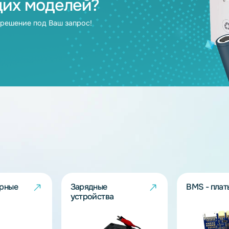
Зарядное устройство 14.8V 2A (Li-
Зарядное устрой
Ion) - 4S
(LiFePO4) - 4S
14.8
12
дящих моделей?
берут решение под Ваш запрос!