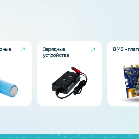
дящих моделей?
берут решение под Ваш запрос!
ов
муляторные
Зарядные
и
устройства