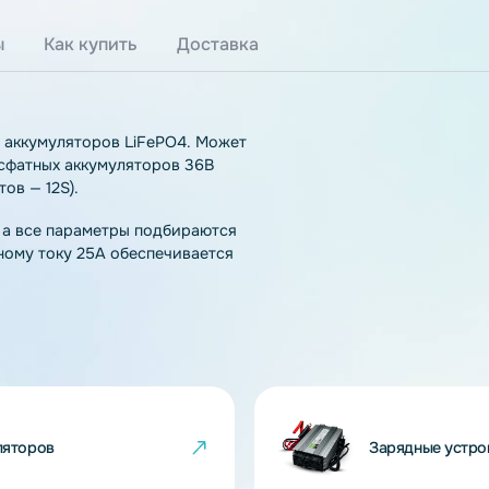
тзывы
Как купить
Доставка
нтов и аккумуляторов LiFePO4. Может
езо-фосфатных аккумуляторов 36В
лементов — 12S).
чения, а все параметры подбираются
 зарядному току 25A обеспечивается
PO4.