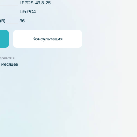
рактеристики
LFP12S-43.8-25
LiFePO4
напряжение (В)
36
Консультация
орзину
узки
Гарантия
6 месяцев