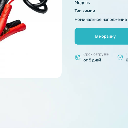
Основные ха
Модель
Тип химии
Номинальное 
В к
Срок отгр
от 5 дней