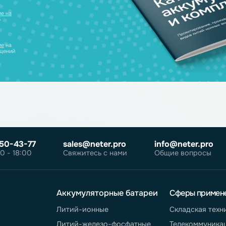
нсультацию и
уляторов в одном
ческих лиц
те
согласие на
робнее об
олитике
те
согласие
на