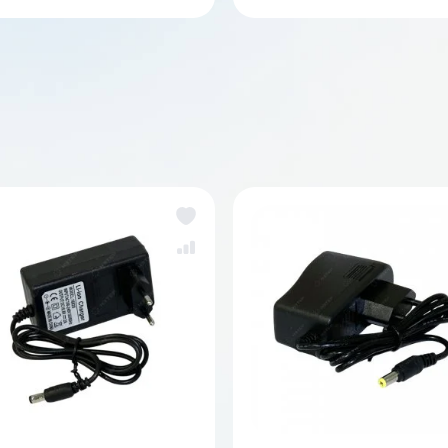
аккумуляторов
За
же