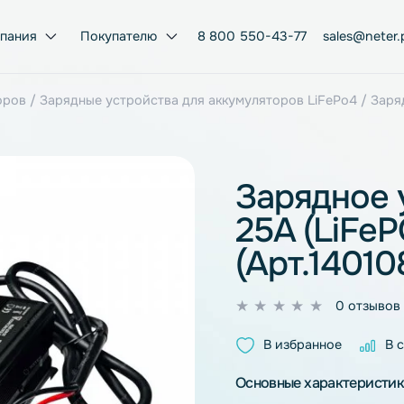
Компания
Покупателю
8 800 550-43-77
умуляторов
/
Зарядные устройства для аккумуляторов Li
Заря
25A (
(Арт.
0
из
В избран
5