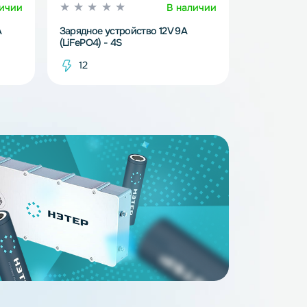
В наличии
В наличи
ство 12V 0.9A
Зарядное устройство 12V 9A
(LiFePO4) - 4S
12