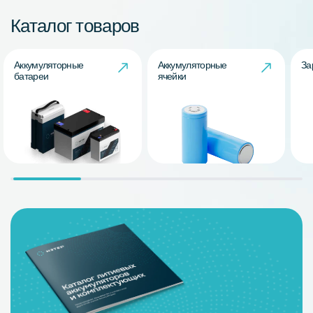
Каталог товаров
Аккумуляторные
Аккумуляторные
За
батареи
ячейки