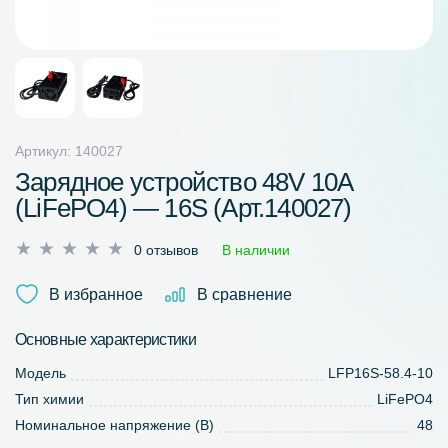
Артикул: 140027
Зарядное устройство 48V 10A
(LiFePO4) — 16S (Арт.140027)
Оценка
0 отзывов
В наличии
0
из
В избранное
В сравнение
5
Основные характеристики
Модель
LFP16S-58.4-10
Тип химии
LiFePO4
Номинальное напряжение (В)
48