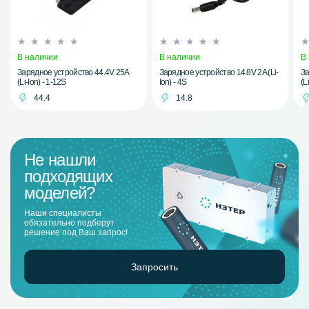
В наличии
В наличии
В
Зарядное устройство 44.4V 25A
Зарядное устройство 14.8V 2A (Li-
За
(Li-Ion) - 1-12S
Ion) - 4S
(L
44.4
14.8
Не нашли
подходящих
моделей?
Наши специалисты
обязательно подберут
решение под Ваш запрос!
Запросить