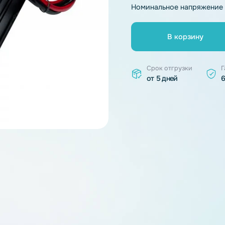
Тип химии
Номинальное 
В к
Срок отгр
от 5 дней