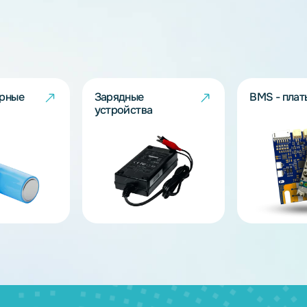
дящих моделей?
берут решение под Ваш запрос!
ов
муляторные
Зарядные
и
устройства