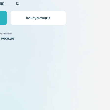
LiFePO4
напряжение (В)
12
Консультация
орзину
узки
Гарантия
6 месяцев