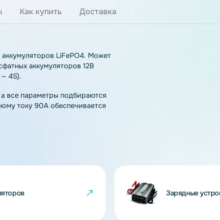
тзывы
Как купить
Доставка
нтов и аккумуляторов LiFePO4. Может
езо-фосфатных аккумуляторов 12В
ентов — 4S).
чения, а все параметры подбираются
 зарядному току 90A обеспечивается
PO4.