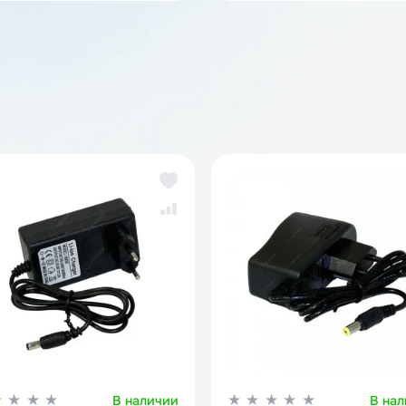
аккумуляторов
За
же