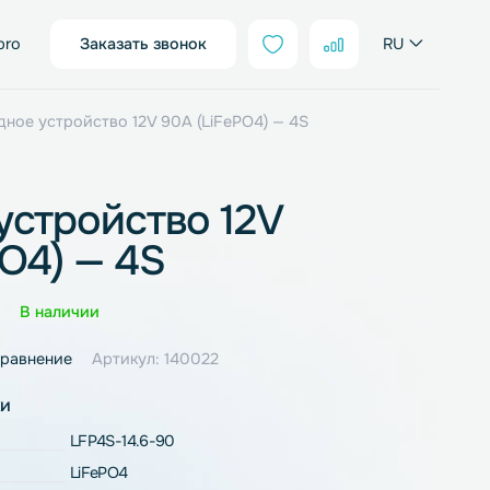
sales@neter.pro
Заказать звонок
FePo4
/ Зарядное устройство 12V 90A (LiFePO4) — 4S
ное устройство 12V
LiFePO4) — 4S
Оценка
0 отзывов
В наличии
ное
В сравнение
Артикул: 140022
рактеристики
LFP4S-14.6-90