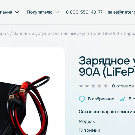
Компания
Покупателю
8 800 550-43-77
умуляторов
/
Зарядные устройства для аккумуляторов Li
Заряд
90A (
0
из
В избран
5
Основные ха
Модель