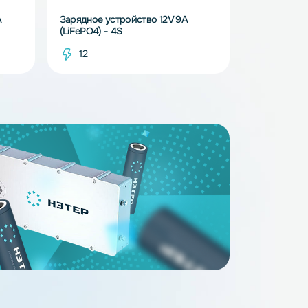
В наличии
В наличи
ство 12V 0.9A
Зарядное устройство 12V 9A
(LiFePO4) - 4S
12