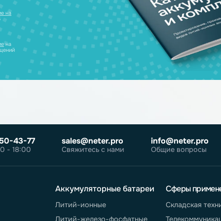
нсультацию и
уляторов в одном
ческих лиц
те
согласие на
робнее об
олитике
те
согласие
на