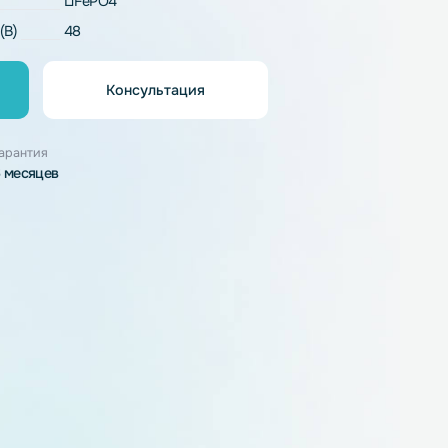
LFP16S-58.4-5
LiFePO4
напряжение (В)
48
Консультация
орзину
узки
Гарантия
6 месяцев