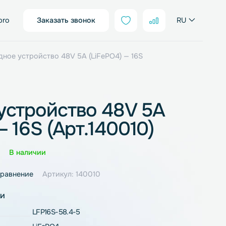
sales@neter.pro
Заказать звонок
FePo4
/ Зарядное устройство 48V 5A (LiFePO4) — 16S
дное устройство 48V 5
PO4) — 16S (Арт.140010)
Оценка
0 отзывов
В наличии
ное
В сравнение
Артикул: 140010
рактеристики