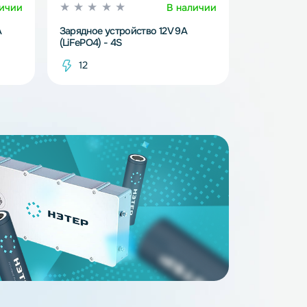
В наличии
В наличи
ство 12V 0.9A
Зарядное устройство 12V 9A
(LiFePO4) - 4S
12