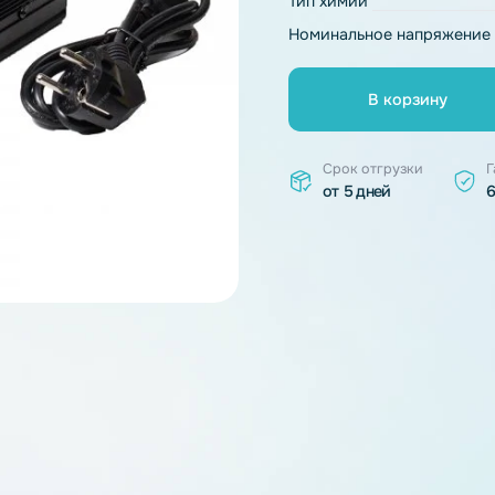
Модель
Тип химии
Номинальное 
В к
Срок отгр
от 5 дней