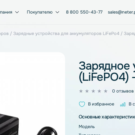
Компания
Покупателю
8 800 550-43-77
умуляторов
/
Зарядные устройства для аккумуляторов Li
Заря
(LiFe
0
из
В избран
5
Основные ха