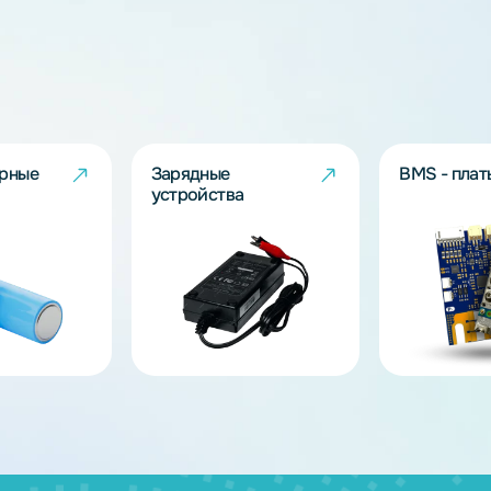
дящих моделей?
берут решение под Ваш запрос!
ов
муляторные
Зарядные
и
устройства