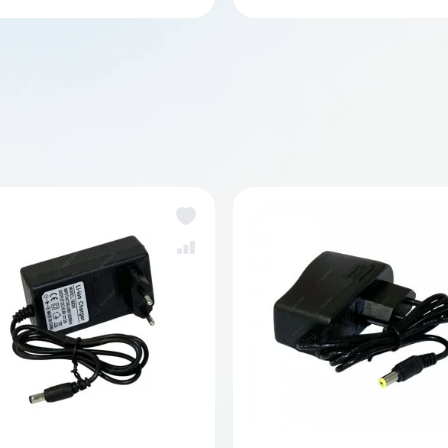
аккумуляторов
За
же