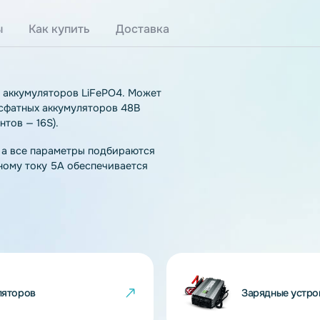
тзывы
Как купить
Доставка
нтов и аккумуляторов LiFePO4. Может
езо-фосфатных аккумуляторов 48В
элементов — 16S).
чения, а все параметры подбираются
 зарядному току 5A обеспечивается
PO4.