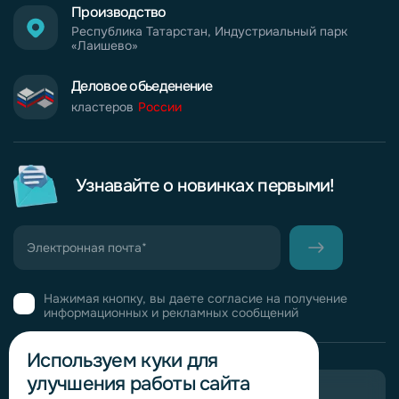
Производство
Республика Татарстан, Индустриальный парк
«Лаишево»
Деловое обьеденение
кластеров
России
Узнавайте о новинках первыми!
Нажимая кнопку, вы даете согласие на получение
информационных и рекламных сообщений
Используем куки для
улучшения работы сайта
Пригласить в тендер