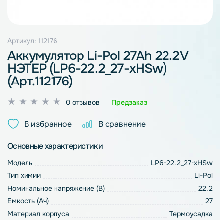
Артикул: 112176
Аккумулятор Li-Pol 27Ah 22.2V
НЭТЕР (LP6-22.2_27-xHSw)
(Арт.112176)
Оценка
0 отзывов
Предзаказ
0
из
В избранное
В сравнение
5
Основные характеристики
Модель
LP6-22.2_27-xHSw
Тип химии
Li-Pol
Номинальное напряжение (В)
22.2
Емкость (Ач)
27
Материал корпуса
Термоусадка