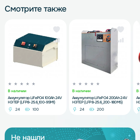
Смотрите также
В наличии
В наличии
В
Аккумулятор LiFePO4 100Ah 24V
Аккумулятор LiFePO4 200Ah 24V
Ак
НЭТЕР (LFP8-25.6_100-95M1)
НЭТЕР (LFP8-25.6_200-180MS)
НЭ
24
100
24
200
Не нашли