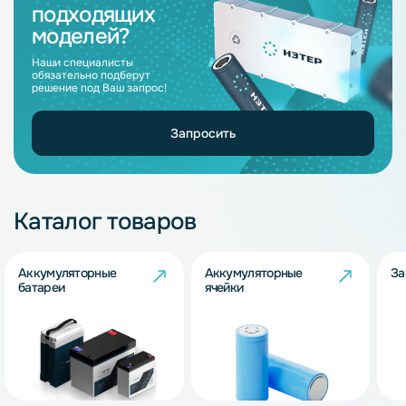
подходящих
моделей?
Наши специалисты
обязательно подберут
решение под Ваш запрос!
Запросить
Каталог товаров
Аккумуляторные
Аккумуляторные
За
батареи
ячейки