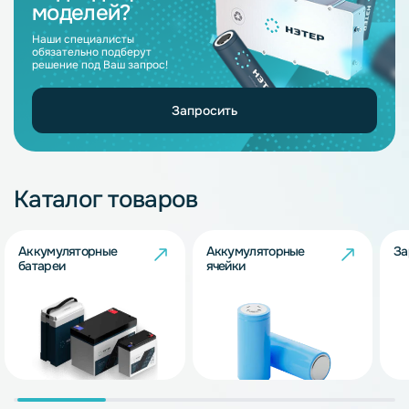
моделей?
Наши специалисты
обязательно подберут
решение под Ваш запрос!
Запросить
Каталог товаров
Аккумуляторные
Аккумуляторные
За
батареи
ячейки