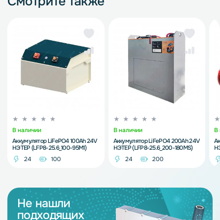
Смотрите также
В наличии
В наличии
В
Аккумулятор LiFePO4 100Ah 24V
Аккумулятор LiFePO4 200Ah 24V
Ак
НЭТЕР (LFP8-25.6_100-95M1)
НЭТЕР (LFP8-25.6_200-180MS)
НЭ
24
100
24
200
Не нашли
подходящих