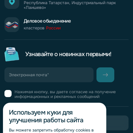
Республика Татарстан, Индустриальный парк
«Лаишево»
Деловое обьеденение
кластеров
России
Узнавайте о новинках первыми!
Нажимая кнопку, вы даете согласие на получение
информационных и рекламных сообщений
Используем куки для
улучшения работы сайта
Пригласить в тендер
Вы можете запретить обработку сookies в