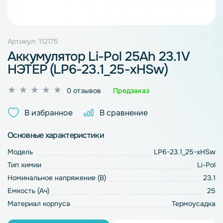
Артикул: 112175
Аккумулятор Li-Pol 25Ah 23.1V
НЭТЕР (LP6-23.1_25-xHSw)
Оценка
0 отзывов
Предзаказ
0
из
В избранное
В сравнение
5
Основные характеристики
Модель
LP6-23.1_25-xHSw
Тип химии
Li-Pol
Номинальное напряжение (В)
23.1
Емкость (Ач)
25
Материал корпуса
Термоусадка