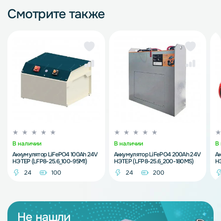
Смотрите также
В наличии
В наличии
В
Аккумулятор LiFePO4 100Ah 24V
Аккумулятор LiFePO4 200Ah 24V
Ак
НЭТЕР (LFP8-25.6_100-95M1)
НЭТЕР (LFP8-25.6_200-180MS)
НЭ
24
100
24
200
Не нашли