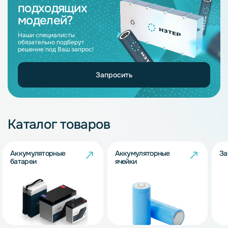
подходящих
моделей?
Наши специалисты
обязательно подберут
решение под Ваш запрос!
Запросить
Каталог товаров
Аккумуляторные
Аккумуляторные
За
батареи
ячейки