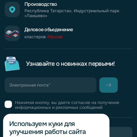
Производство
Республика Татарстан, Индустриальный парк
«Лаишево»
Деловое обьеденение
кластеров
России
Узнавайте о новинках первыми!
Нажимая кнопку, вы даете согласие на получение
информационных и рекламных сообщений
Используем куки для
улучшения работы сайта
Пригласить в тендер