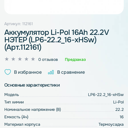
Артикул: 112161
Аккумулятор Li-Pol 16Ah 22.2V
НЭТЕР (LP6-22.2_16-xHSw)
(Арт.112161)
Оценка
0 отзывов
Предзаказ
0
из
В избранное
В сравнение
5
Основные характеристики
Модель
LP6-22.2_16-xHSw
Тип химии
Li-Pol
Номинальное напряжение (В)
22.2
Емкость (Ач)
16
Материал корпуса
Термоусадка