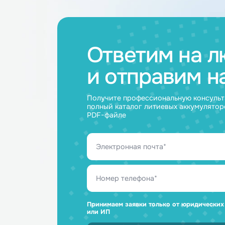
Аккумуляторные
Акку
батареи
ячейк
Ответим н