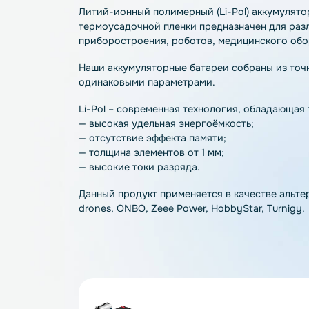
Описание
Характеристики
О
Литий-ионный полимерный (Li-Pol) аккум
термоусадочной пленки предназначен дл
приборостроения, роботов, медицинско
Наши аккумуляторные батареи собраны и
одинаковыми параметрами.
Li-Pol – современная технология, обла
— высокая удельная энергоёмкость;
— отсутствие эффекта памяти;
— толщина элементов от 1 мм;
— высокие токи разряда.
Данный продукт применяется в качестве 
drones, ONBO, Zeee Power, HobbyStar, Tu