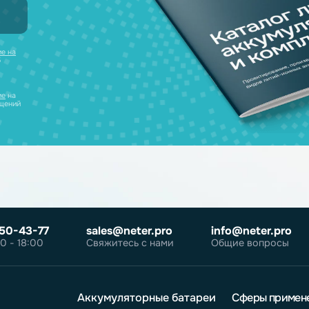
 наш каталог
нсультацию и
уляторов в одном
ческих лиц
те
согласие на
робнее об