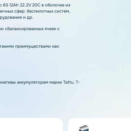
тзывы
Как купить
Доставка
улятор 6S 12Ah 22.2V 20C в оболочке из
я различных сфер: беспилотных систем,
го оборудования и др.
з точно сбалансированных ячеек с
дающая такими преимуществами как:
альтернативы аккумуляторам марки Tattu, T-
rnigy.