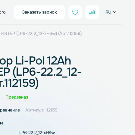
sales@neter.pro
Заказать звонок
l 12Ah 22.2V НЭТЕР (LP6-22.2_12-xHSw) (Арт.112159)
улятор Li-Pol 12Ah
 НЭТЕР (LP6-22.2_12-
 (Арт.112159)
Оценка
0 отзывов
Предзаказ
ное
В сравнение
Артикул: 112159