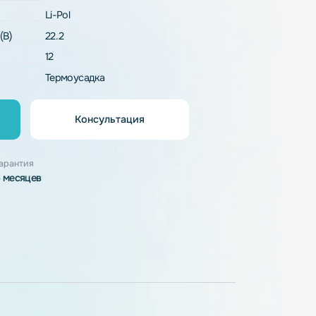
рактеристики
LP6-22.2_12-xHSw
Li-Pol
напряжение (В)
22.2
12
рпуса
Термоусадка
Консультация
орзину
узки
Гарантия
6 месяцев