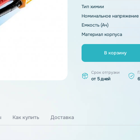
Основные ха
Модель
Тип химии
Номинальное 
Емкость (Ач)
Материал ко
В к
Срок отгр
от 5 дней