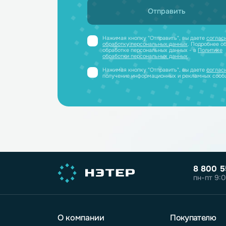
и отправим
Получите профессиональную ко
полный каталог литиевых аккум
PDF-файле
Принимаем заявки только от юриди
или ИП
Нажимая кнопку "Отправить", вы дае
обработку персональных данных
. Под