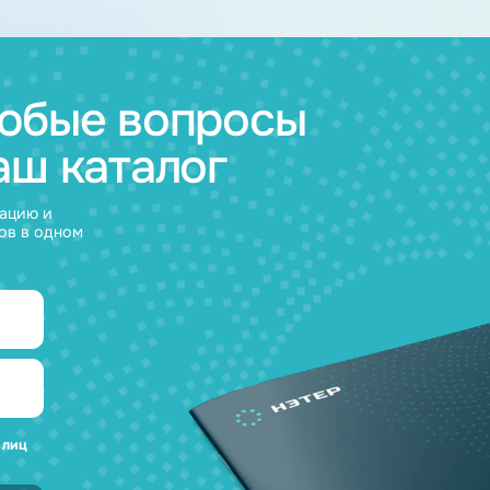
муляторные
Зарядные
и
устройства
а любые вопросы