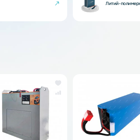
Ли
же