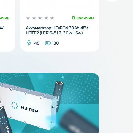
В наличии
В наличи
FePO4 24Ah 48V
Аккумулятор LiFePO4 30Ah 48V
1.2_24-xHSw)
НЭТЕР (LFP16-51.2_30-xHSw)
4
48
30