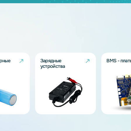
дящих моделей?
берут решение под Ваш запрос!
ов