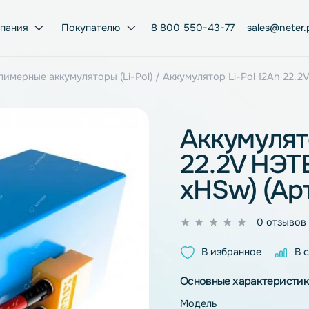
Компания
Покупателю
8 800 550-43-77
ий-полимерные аккумуляторы (Li-Pol)
/ Аккумулятор Li-Po
Аккум
22.2V
xHSw)
0
из
В избран
5