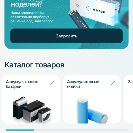
моделей?
Наши специалисты
обязательно подберут
решение под Ваш запрос!
Запросить
Каталог товаров
Аккумуляторные
Аккумуляторные
За
батареи
ячейки