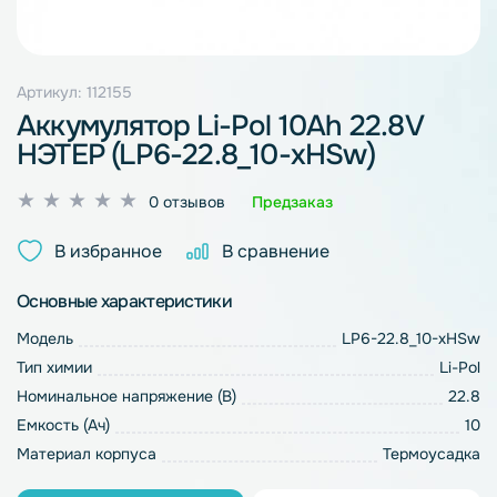
Артикул: 112155
Аккумулятор Li-Pol 10Ah 22.8V
НЭТЕР (LP6-22.8_10-xHSw)
Оценка
0 отзывов
Предзаказ
0
из
В избранное
В сравнение
5
Основные характеристики
Модель
LP6-22.8_10-xHSw
Тип химии
Li-Pol
Номинальное напряжение (В)
22.8
Емкость (Ач)
10
Материал корпуса
Термоусадка