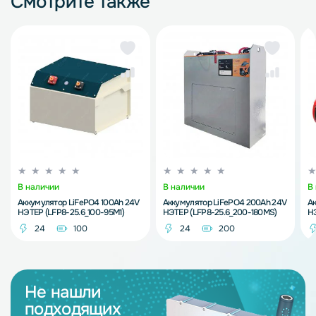
Смотрите также
В наличии
В наличии
В
Аккумулятор LiFePO4 100Ah 24V
Аккумулятор LiFePO4 200Ah 24V
Ак
НЭТЕР (LFP8-25.6_100-95M1)
НЭТЕР (LFP8-25.6_200-180MS)
НЭ
24
100
24
200
Не нашли
подходящих