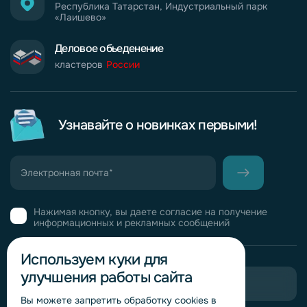
Республика Татарстан, Индустриальный парк
«Лаишево»
Деловое обьеденение
кластеров
России
Узнавайте о новинках первыми!
Нажимая кнопку, вы даете согласие на получение
информационных и рекламных сообщений
Используем куки для
улучшения работы сайта
Пригласить в тендер
Вы можете запретить обработку сookies в