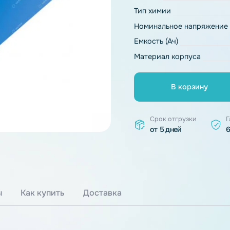
Основные ха
Модель
Тип химии
Номинальное 
Емкость (Ач)
Материал ко
В к
Срок отгр
от 5 дней