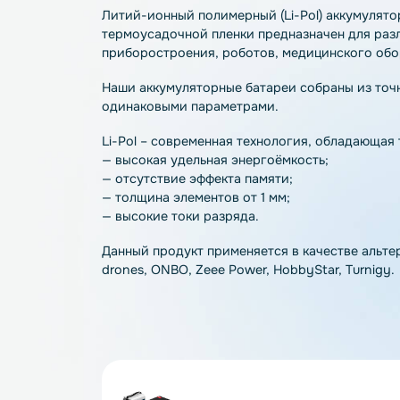
Описание
Характеристики
О
Литий-ионный полимерный (Li-Pol) акку
термоусадочной пленки предназначен дл
приборостроения, роботов, медицинско
Наши аккумуляторные батареи собраны и
одинаковыми параметрами.
Li-Pol – современная технология, обла
— высокая удельная энергоёмкость;
— отсутствие эффекта памяти;
— толщина элементов от 1 мм;
— высокие токи разряда.
Данный продукт применяется в качестве 
drones, ONBO, Zeee Power, HobbyStar, Tu