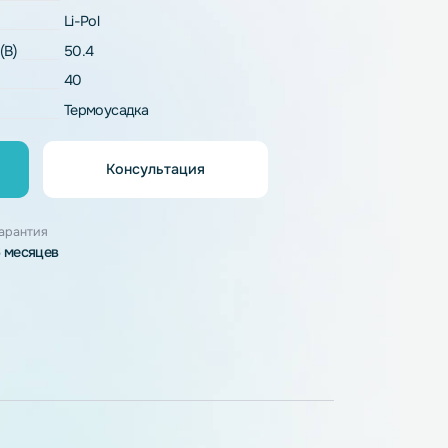
рактеристики
LP14-50.4_40-xHSw
Li-Pol
напряжение (В)
50.4
40
рпуса
Термоусадка
Консультация
орзину
узки
Гарантия
6 месяцев