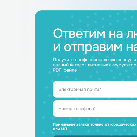
Аккумуляторные
Акку
батареи
ячейк
Ответим н