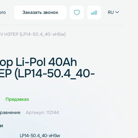
sales@neter.pro
Заказать звонок
Pol 40Ah 50.4V НЭТЕР (LP14-50.4_40-xHSw)
улятор Li-Pol 40Ah
 НЭТЕР (LP14-50.4_40-
)
Оценка
0 отзывов
Предзаказ
ное
В сравнение
Артикул: 112144