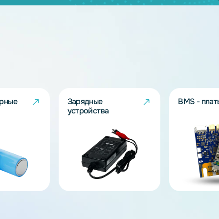
дящих моделей?
берут решение под Ваш запрос!
ов