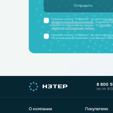
и отправим
Получите профессиональную ко
полный каталог литиевых аккум
PDF-файле
Принимаем заявки только от юриди
или ИП
Нажимая кнопку "Отправить", вы дае
обработку персональных данных
. Под