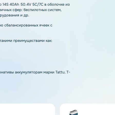
тзывы
Как купить
Доставка
мулятор 14S 40Ah 50.4V 5C/7C в оболочке из
я различных сфер: беспилотных систем,
го оборудования и др.
з точно сбалансированных ячеек с
дающая такими преимуществами как:
альтернативы аккумуляторам марки Tattu, T-
rnigy.