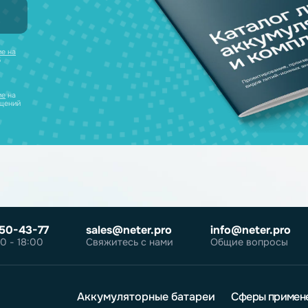
 наш каталог
нсультацию и
уляторов в одном
ческих лиц
те
согласие на
робнее об