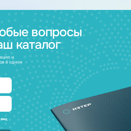
муляторные
Зарядные
и
устройства
а любые вопросы