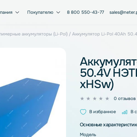
Компания
Покупателю
8 800 550-43-77
ий-полимерные аккумуляторы (Li-Pol)
/ Аккумулятор Li-
Аккум
50.4V
xHSw
0
из
В избран
5