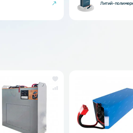
Ли
же