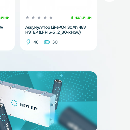
В наличии
В наличи
FePO4 24Ah 48V
Аккумулятор LiFePO4 30Ah 48V
1.2_24-xHSw)
НЭТЕР (LFP16-51.2_30-xHSw)
4
48
30