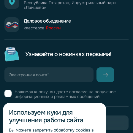
Республика Татарстан, Индустриальный парк
«Лаишево»
Деловое обьеденение
кластеров
России
Узнавайте о новинках первыми!
Нажимая кнопку, вы даете согласие на получение
информационных и рекламных сообщений
Используем куки для
улучшения работы сайта
Пригласить в тендер
Вы можете запретить обработку сookies в