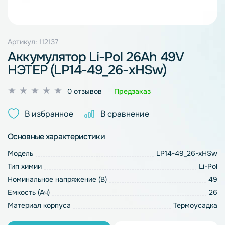
Артикул: 112137
Аккумулятор Li-Pol 26Ah 49V
НЭТЕР (LP14-49_26-xHSw)
Оценка
0 отзывов
Предзаказ
0
из
В избранное
В сравнение
5
Основные характеристики
Модель
LP14-49_26-xHSw
Тип химии
Li-Pol
Номинальное напряжение (В)
49
Емкость (Ач)
26
Материал корпуса
Термоусадка