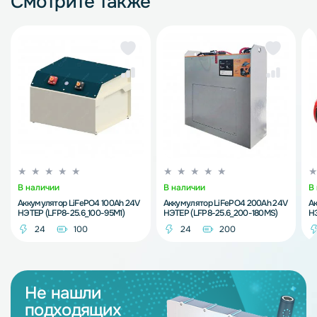
Смотрите также
В наличии
В наличии
В
Аккумулятор LiFePO4 100Ah 24V
Аккумулятор LiFePO4 200Ah 24V
Ак
НЭТЕР (LFP8-25.6_100-95M1)
НЭТЕР (LFP8-25.6_200-180MS)
НЭ
24
100
24
200
Не нашли
подходящих