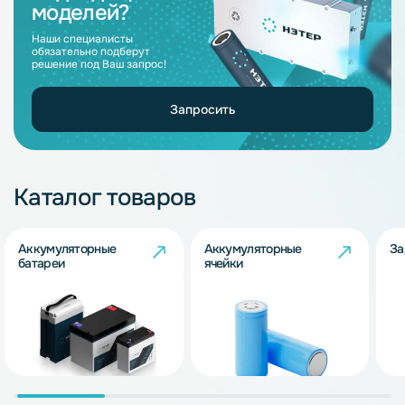
моделей?
Наши специалисты
обязательно подберут
решение под Ваш запрос!
Запросить
Каталог товаров
Аккумуляторные
Аккумуляторные
За
батареи
ячейки