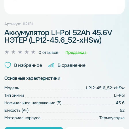
Артикул: 112131
Аккумулятор Li-Pol 52Ah 45.6V
НЭТЕР (LP12-45.6_52-xHSw)
Оценка
0 отзывов
Предзаказ
0
из
В избранное
В сравнение
5
Основные характеристики
Модель
LP12-45.6_52-xHSw
Тип химии
Li-Pol
Номинальное напряжение (В)
45.6
Емкость (Ач)
52
Материал корпуса
Термоусадка