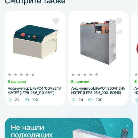
Смотрите также
В наличии
В наличии
В
Аккумулятор LiFePO4 100Ah 24V
Аккумулятор LiFePO4 200Ah 24V
Ак
НЭТЕР (LFP8-25.6_100-95M1)
НЭТЕР (LFP8-25.6_200-180MS)
НЭ
24
100
24
200
Не нашли
подходящих