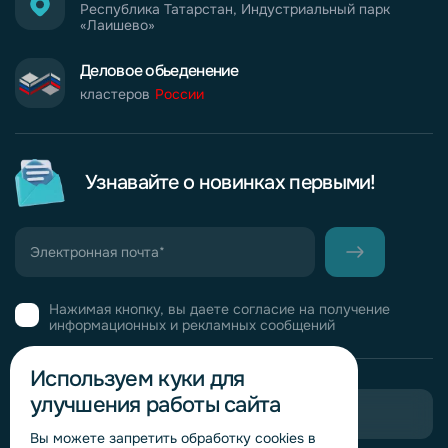
Республика Татарстан, Индустриальный парк
«Лаишево»
Деловое обьеденение
кластеров
России
Узнавайте о новинках первыми!
Нажимая кнопку, вы даете согласие на получение
информационных и рекламных сообщений
Используем куки для
улучшения работы сайта
Пригласить в тендер
Вы можете запретить обработку сookies в