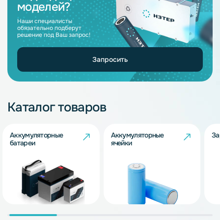
моделей?
Наши специалисты
обязательно подберут
решение под Ваш запрос!
Запросить
Каталог товаров
Аккумуляторные
Аккумуляторные
За
батареи
ячейки