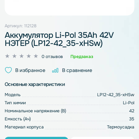
Артикул: 112128
Аккумулятор Li-Pol 35Ah 42V
НЭТЕР (LP12-42_35-xHSw)
Оценка
0 отзывов
Предзаказ
0
из
В избранное
В сравнение
5
Основные характеристики
Модель
LP12-42_35-xHSw
Тип химии
Li-Pol
Номинальное напряжение (В)
42
Емкость (Ач)
35
Материал корпуса
Термоусадка