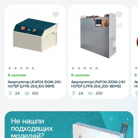
В наличии
В наличии
В
Аккумулятор LiFePO4 100Ah 24V
Аккумулятор LiFePO4 200Ah 24V
Ак
НЭТЕР (LFP8-25.6_100-95M1)
НЭТЕР (LFP8-25.6_200-180MS)
НЭ
24
100
24
200
Не нашли
подходящих
моделей?