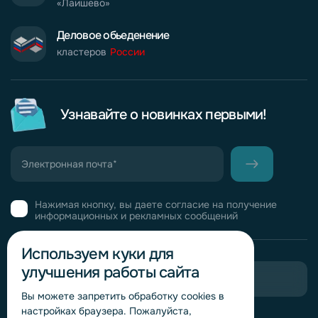
«Лаишево»
Деловое обьеденение
кластеров
России
Узнавайте о новинках первыми!
Нажимая кнопку, вы даете согласие на получение
информационных и рекламных сообщений
Используем куки для
улучшения работы сайта
Пригласить в тендер
Вы можете запретить обработку сookies в
настройках браузера. Пожалуйста,