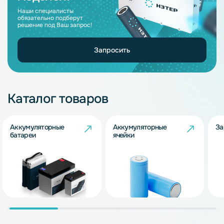
Наши специалисты
обязательно подберут
решение под Ваш запрос!
Запросить
Каталог товаров
Аккумуляторные
Аккумуляторные
За
батареи
ячейки