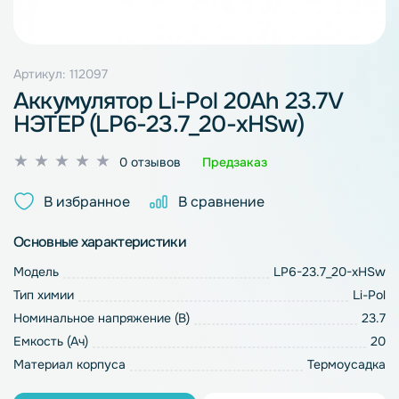
Артикул: 112097
Аккумулятор Li-Pol 20Ah 23.7V
НЭТЕР (LP6-23.7_20-xHSw)
Оценка
0 отзывов
Предзаказ
0
из
В избранное
В сравнение
5
Основные характеристики
Модель
LP6-23.7_20-xHSw
Тип химии
Li-Pol
Номинальное напряжение (В)
23.7
Емкость (Ач)
20
Материал корпуса
Термоусадка