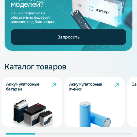
моделей?
Наши специалисты
обязательно подберут
решение под Ваш запрос!
Запросить
Каталог товаров
Аккумуляторные
Аккумуляторные
За
батареи
ячейки