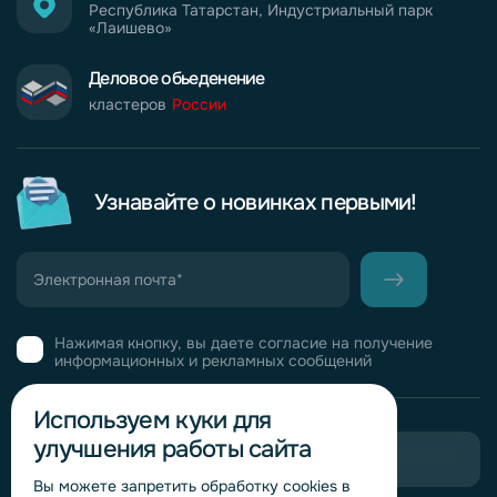
Республика Татарстан, Индустриальный парк
«Лаишево»
Деловое обьеденение
кластеров
России
Узнавайте о новинках первыми!
Нажимая кнопку, вы даете согласие на получение
информационных и рекламных сообщений
Используем куки для
улучшения работы сайта
Пригласить в тендер
Вы можете запретить обработку сookies в