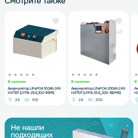
Смотрите также
В наличии
В наличии
В
Аккумулятор LiFePO4 100Ah 24V
Аккумулятор LiFePO4 200Ah 24V
Ак
НЭТЕР (LFP8-25.6_100-95M1)
НЭТЕР (LFP8-25.6_200-180MS)
НЭ
24
100
24
200
Не нашли
подходящих