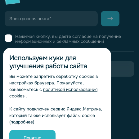
Нажимая кнопку, вы даете согласие на получение
информационных и рекламных сообщений
Используем куки для
улучшения работы сайта
Пригласить в тендер
Вы можете запретить обработку сookies в
настройках браузера. Пожалуйста,
Горячая линия комплаенс
ознакомьтесь с
политикой использования
Обработка персональных данных
cookies
.
Согласие на обработку персональных данных
К сайту подключен сервис Яндекс.Метрика,
Политика обработки файлов cookie
который также использует файлы cookie
Согласие на обработку персональных данных
(
подробнее
)
«Яндекс.Метрика»
Согласие на обработку персональных данных для
получения рекламно-информационных рассылок
Понятно