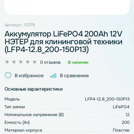
Артикул: 111279
Аккумулятор LiFePO4 200Ah 12V
НЭТЕР для клининговой техники
(LFP4-12.8_200-150P13)
Оценка
0 отзывов
В наличии
0
из
В избранное
В сравнение
5
Основные характеристики
Модель
LFP4-12.8_200-150P13
Тип химии
LiFePO4
Номинальное напряжение (В)
12
Емкость (Ач)
200
Материал корпуса
Пластик