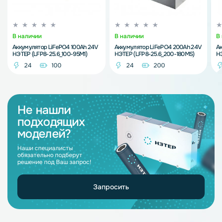
В наличии
В наличии
В
Аккумулятор LiFePO4 100Ah 24V
Аккумулятор LiFePO4 200Ah 24V
Ак
НЭТЕР (LFP8-25.6_100-95M1)
НЭТЕР (LFP8-25.6_200-180MS)
НЭ
24
100
24
200
Не нашли
подходящих
моделей?
Наши специалисты
обязательно подберут
решение под Ваш запрос!
Запросить