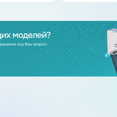
В наличии
Аккумулятор LiFePO4 200Ah 24V
Аккумулятор Li
НЭТЕР (LFP8-25.6_200-180MS)
НЭТЕР (LFP16-5
24
200
48
2
дящих моделей?
берут решение под Ваш запрос!