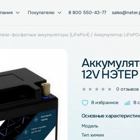
Компания
Покупателю
8 800 550-43-77
ий-железо-фосфатные аккумуляторы (LiFePo4)
/ Аккумул
Акку
12V Н
0
из
В избран
5
Основные ха
Модель