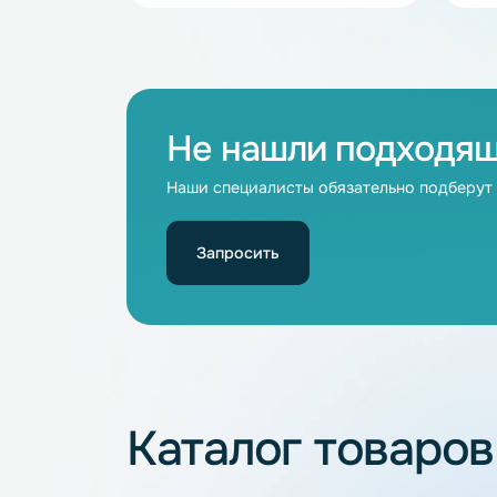
В наличии
Аккумулятор LiFePO4 100Ah 24V
НЭТЕР (LFP8-25.6_100-95M1)
24
100
Не нашли подхо
Наши специалисты обязательно под