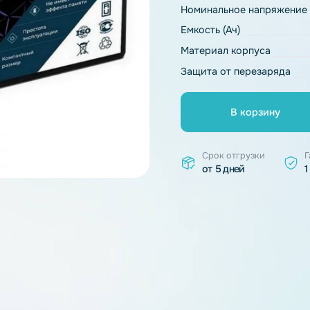
Тип химии
Номинальное 
Емкость (Ач)
Материал ко
Защита от пе
В к
Срок отгр
от 5 дней