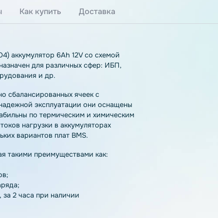
тзывы
Как купить
Доставка
LiFePO4) аккумулятор 6Ah 12V со схемой
е предназначен для различных сфер: ИБП,
го оборудования и др.
з точно сбалансированных ячеек с
ной и надежной эксплуатации они оснащены
IP65, стабильны по термическим и химическим
димых токов нагрузки в аккумуляторах
нескольких вариантов плат BMS.