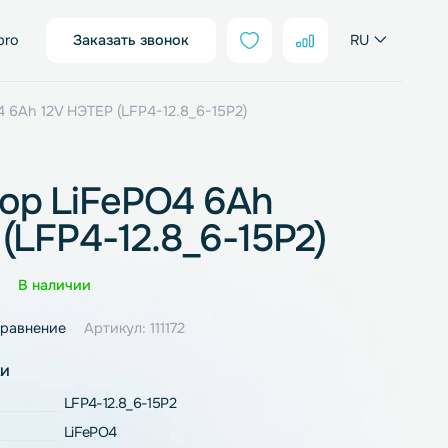
sales@neter.pro
Заказать звонок
ятор LiFePO4 6Ah 12V НЭТЕР (LFP4-12.8_6-15P2)
мулятор LiFePO4 6Ah
ЭТЕР (LFP4-12.8_6-15P2
Оценка
0 отзывов
В наличии
ное
В сравнение
Артикул: 111172
рактеристики
LFP4-12.8_6-15P2