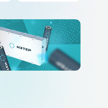
В наличии
В наличи
FePO4 24Ah 48V
Аккумулятор LiFePO4 30Ah 48V
1.2_24-xHSw)
НЭТЕР (LFP16-51.2_30-xHSw)
4
48
30