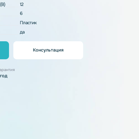
LiFePO4
напряжение (В)
12
6
рпуса
Пластик
резаряда
да
Консультация
орзину
узки
Гарантия
1 год