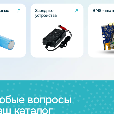
ов
муляторные
Зарядные
и
устройства