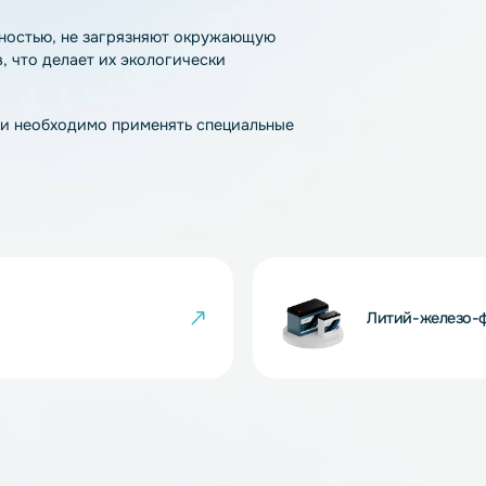
ладающая такими преимуществами как:
;
ляторов;
яда-заряда;
 100%, за 2 часа при наличии
а);
вании.
токсичностью, не загрязняют окружающую
таллов, что делает их экологически
па химии необходимо применять специальные