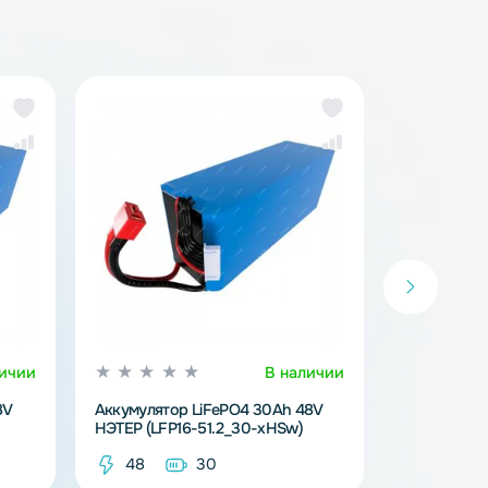
тий-железо-фосфатные аккумуляторы (LiFePo4)