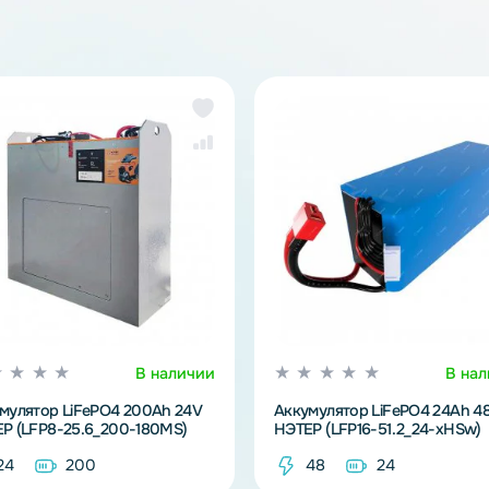
Ли
же