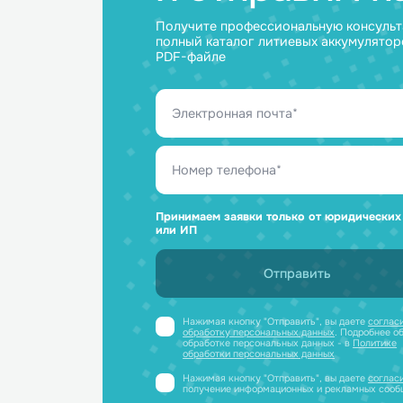
Ответим н
и отправим
Получите профессиональную ко
полный каталог литиевых аккум
PDF-файле