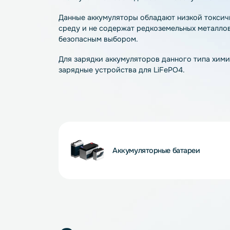
LiFePO4 – современная технология, об
— стабильное напряжение и ток разряда
— более длительный срок службы аккуму
— поддержание более 2000 циклов разр
— возможность быстрого заряда (от 0 до
соответствующего зарядного устройств
— отсутствие необходимости в обслужи
Данные аккумуляторы обладают низкой 
среду и не содержат редкоземельных ме
безопасным выбором.
Для зарядки аккумуляторов данного ти
зарядные устройства для LiFePO4.