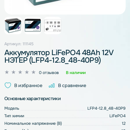
Артикул: 111145
Аккумулятор LiFePO4 48Ah 12V
НЭТЕР (LFP4-12.8_48-40P9)
Оценка
0 отзывов
В наличии
0
из
В избранное
В сравнение
5
Основные характеристики
Модель
LFP4-12.8_48-40P9
Тип химии
LiFePO4
Номинальное напряжение (В)
12