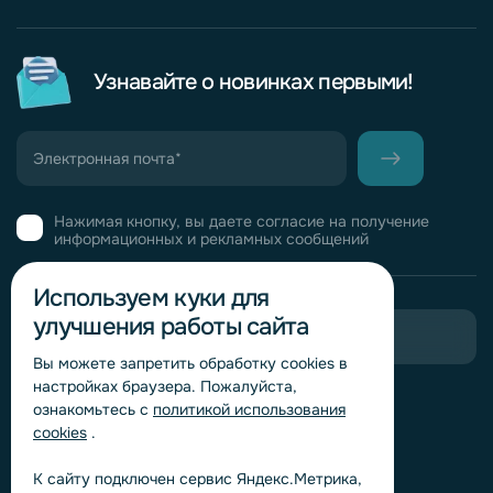
Узнавайте о новинках первыми!
Нажимая кнопку, вы даете согласие на получение
информационных и рекламных сообщений
Используем куки для
улучшения работы сайта
Пригласить в тендер
Вы можете запретить обработку сookies в
настройках браузера. Пожалуйста,
Горячая линия комплаенс
ознакомьтесь с
политикой использования
Обработка персональных данных
cookies
.
Согласие на обработку персональных данных
К сайту подключен сервис Яндекс.Метрика,
Политика обработки файлов cookie