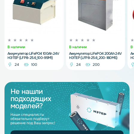
В наличии
В наличии
В
Аккумулятор LiFePO4 100Ah 24V
Аккумулятор LiFePO4 200Ah 24V
Ак
НЭТЕР (LFP8-25.6_100-95M1)
НЭТЕР (LFP8-25.6_200-180MS)
НЭ
24
100
24
200
Не нашли
подходящих
моделей?
Наши специалисты
обязательно подберут
решение под Ваш запрос!