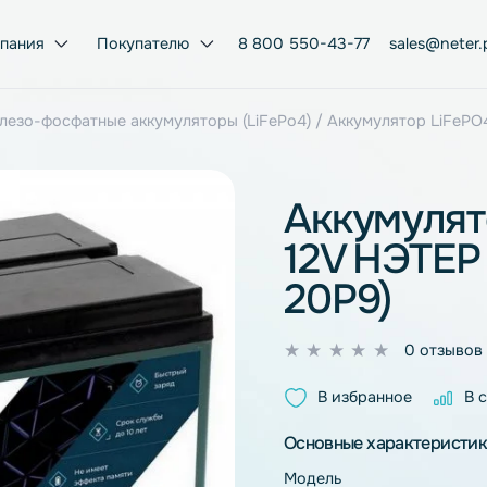
Компания
Покупателю
8 800 550-43-77
ий-железо-фосфатные аккумуляторы (LiFePo4)
/ Аккумул
Акку
12V Н
20P9
0
из
В избран
5