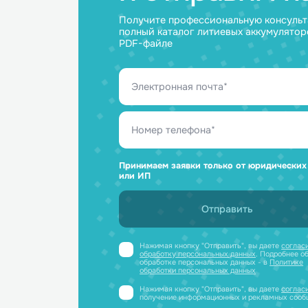
Ответим н
и отправим
Получите профессиональную ко
полный каталог литиевых аккум
PDF-файле