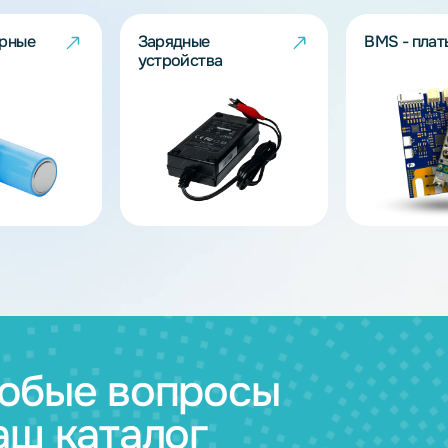
ов
муляторные
Зарядные
и
устройства