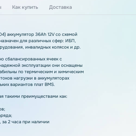
тзывы
Как купить
Доставка
LiFePO4) аккумулятор 36Ah 12V со схемой
е предназначен для различных сфер: ИБП,
о оборудования, инвалидных колясок и др.
з точно сбалансированных ячеек с
ной и надежной эксплуатации они оснащены
IP65, стабильны по термическим и химическим
димых токов нагрузки в аккумуляторах
нескольких вариантов плат BMS.