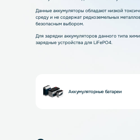
LiFePO4 – современная технология, об
— стабильное напряжение и ток разряда
— более длительный срок службы аккуму
— поддержание более 2000 циклов разр
— возможность быстрого заряда (от 0 до
соответствующего зарядного устройств
— отсутствие необходимости в обслужи
Данные аккумуляторы обладают низкой 
среду и не содержат редкоземельных ме
безопасным выбором.
Для зарядки аккумуляторов данного ти
зарядные устройства для LiFePO4.