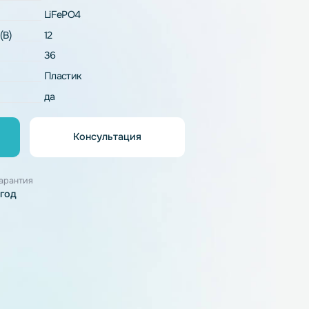
рактеристики
LFP4-12.8_36-20P9
LiFePO4
напряжение (В)
12
36
рпуса
Пластик
резаряда
да
Консультация
орзину
узки
Гарантия
1 год