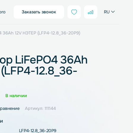
sales@neter.pro
Заказать звонок
ятор LiFePO4 36Ah 12V НЭТЕР (LFP4-12.8_36-20P9)
мулятор LiFePO4 36Ah
ЭТЕР (LFP4-12.8_36-
)
Оценка
0 отзывов
В наличии
ное
В сравнение
Артикул: 111144