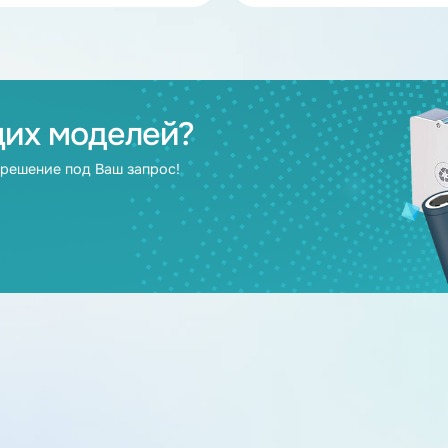
В наличии
Аккумулятор LiFePO4 200Ah 24V
Аккумулятор Li
НЭТЕР (LFP8-25.6_200-180MS)
НЭТЕР (LFP16-5
24
200
48
2
дящих моделей?
берут решение под Ваш запрос!