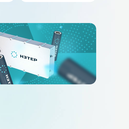
В наличии
В наличи
FePO4 24Ah 48V
Аккумулятор LiFePO4 30Ah 48V
1.2_24-xHSw)
НЭТЕР (LFP16-51.2_30-xHSw)
4
48
30