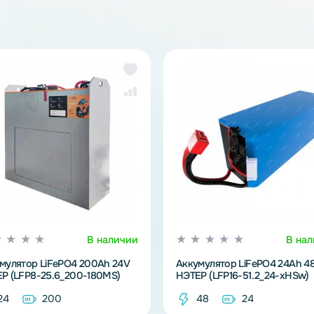
Ли
же