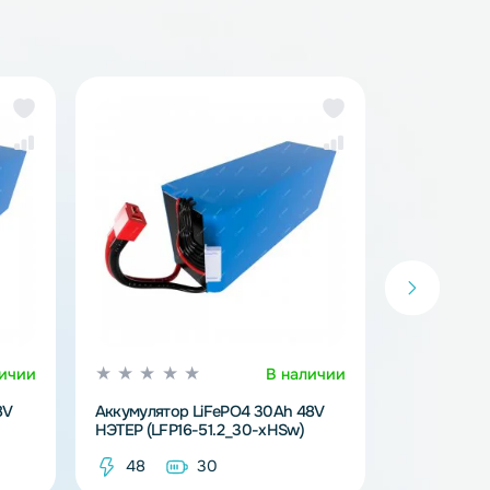
тий-железо-фосфатные аккумуляторы (LiFePo4)