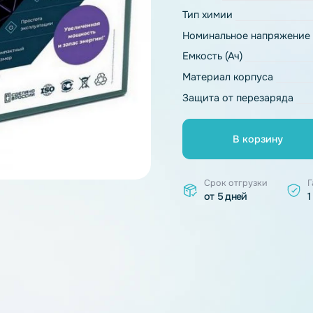
Основные ха
Модель
Тип химии
Номинальное 
Емкость (Ач)
Материал ко
Защита от пе
В к
Срок отгр
от 5 дней