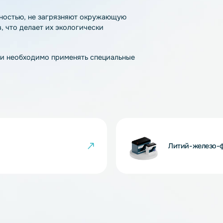
ладающая такими преимуществами как:
;
ляторов;
яда-заряда;
 100%, за 2 часа при наличии
а);
вании.
токсичностью, не загрязняют окружающую
таллов, что делает их экологически
па химии необходимо применять специальные