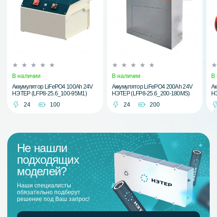
В наличии
В наличии
В
Аккумулятор LiFePO4 100Ah 24V
Аккумулятор LiFePO4 200Ah 24V
Ак
НЭТЕР (LFP8-25.6_100-95M1)
НЭТЕР (LFP8-25.6_200-180MS)
НЭ
24
100
24
200
Не нашли
подходящих
моделей?
Наши специалисты
обязательно подберут
решение под Ваш запрос!