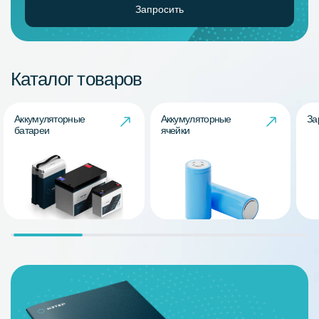
Запросить
Каталог товаров
Аккумуляторные
Аккумуляторные
За
батареи
ячейки