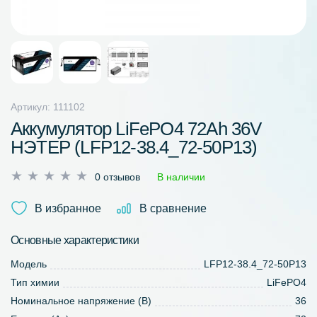
Артикул: 111102
Аккумулятор LiFePO4 72Ah 36V
НЭТЕР (LFP12-38.4_72-50P13)
Оценка
0 отзывов
В наличии
0
из
В избранное
В сравнение
5
Основные характеристики
Модель
LFP12-38.4_72-50P13
Тип химии
LiFePO4
Номинальное напряжение (В)
36