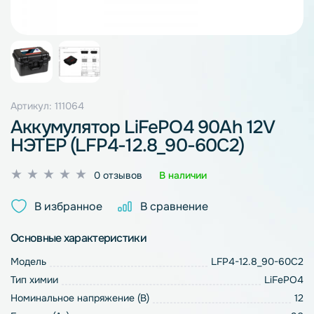
Артикул: 111064
Аккумулятор LiFePO4 90Ah 12V
НЭТЕР (LFP4-12.8_90-60C2)
Оценка
0 отзывов
В наличии
0
из
В избранное
В сравнение
5
Основные характеристики
Модель
LFP4-12.8_90-60C2
Тип химии
LiFePO4
Номинальное напряжение (В)
12