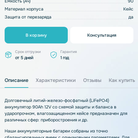
Емкость (Ач)
90
Материал корпуса
Кейс
Защита от перезаряда
да
В корзину
Консультация
Срок отгрузки
Гарантия
от 5 дней
1 год
Описание
Характеристики
Отзывы
Как купить
Долговечный литий-железо-фосфатный (LiFePO4)
аккумулятор 90Ah 12V со схемой защиты и баланса в
ударопрочном, влагозащищенном кейсе предназначен для
различных сфер: приборостроения и др.
Наши аккумуляторные батареи собраны из точно
сбалансированных ячеек с одинаковыми параметрами. Для