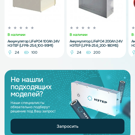
В наличии
В наличии
В
Аккумулятор LiFePO4 100Ah 24V
Аккумулятор LiFePO4 200Ah 24V
Ак
НЭТЕР (LFP8-25.6_100-95M1)
НЭТЕР (LFP8-25.6_200-180MS)
НЭ
24
100
24
200
Не нашли
подходящих
моделей?
Наши специалисты
обязательно подберут
решение под Ваш запрос!
Запросить