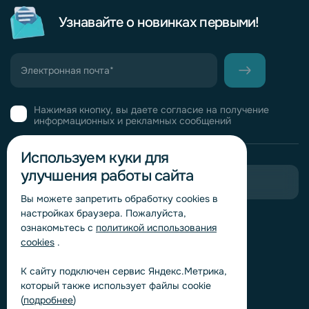
Узнавайте о новинках первыми!
Нажимая кнопку, вы даете согласие на получение
информационных и рекламных сообщений
Используем куки для
улучшения работы сайта
Пригласить в тендер
Вы можете запретить обработку сookies в
настройках браузера. Пожалуйста,
Горячая линия комплаенс
ознакомьтесь с
политикой использования
Обработка персональных данных
cookies
.
Согласие на обработку персональных данных
К сайту подключен сервис Яндекс.Метрика,
Политика обработки файлов cookie
который также использует файлы cookie
Согласие на обработку персональных данных
(
подробнее
)
«Яндекс.Метрика»