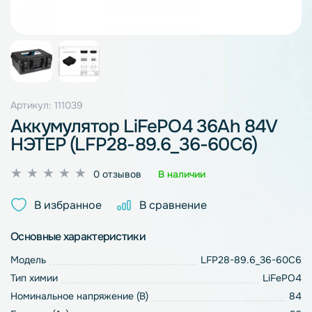
Артикул: 111039
Аккумулятор LiFePO4 36Ah 84V
НЭТЕР (LFP28-89.6_36-60C6)
Оценка
0 отзывов
В наличии
0
из
В избранное
В сравнение
5
Основные характеристики
Модель
LFP28-89.6_36-60C6
Тип химии
LiFePO4
Номинальное напряжение (В)
84