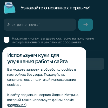
Узнавайте о новинках первыми!
Нажимая кнопку, вы даете согласие на получение
информационных и рекламных сообщений
Используем куки для
улучшения работы сайта
Пригласить в тендер
Вы можете запретить обработку сookies в
настройках браузера. Пожалуйста,
Горячая линия комплаенс
ознакомьтесь с
политикой использования
Обработка персональных данных
cookies
.
Согласие на обработку персональных данных
К сайту подключен сервис Яндекс.Метрика,
Политика обработки файлов cookie
который также использует файлы cookie
Согласие на обработку персональных данных
(
подробнее
)
«Яндекс.Метрика»