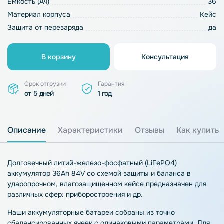
Емкость (Ач)
36
Материал корпуса
Кейс
Защита от перезаряда
да
В корзину
Консультация
Срок отгрузки
Гарантия
от 5 дней
1 год
Описание
Характеристики
Отзывы
Как купить
Долговечный литий-железо-фосфатный (LiFePO4)
аккумулятор 36Ah 84V со схемой защиты и баланса в
ударопрочном, влагозащищенном кейсе предназначен для
различных сфер: приборостроения и др.
Наши аккумуляторные батареи собраны из точно
сбалансированных ячеек с одинаковыми параметрами. Для