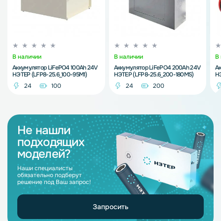
В наличии
В наличии
В
Аккумулятор LiFePO4 100Ah 24V
Аккумулятор LiFePO4 200Ah 24V
Ак
НЭТЕР (LFP8-25.6_100-95M1)
НЭТЕР (LFP8-25.6_200-180MS)
НЭ
24
100
24
200
Не нашли
подходящих
моделей?
Наши специалисты
обязательно подберут
решение под Ваш запрос!
Запросить