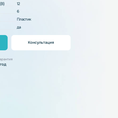
LiFePO4
напряжение (В)
12
6
рпуса
Пластик
резаряда
да
Консультация
орзину
узки
Гарантия
1 год