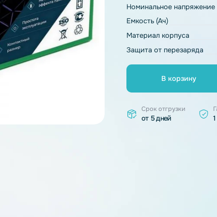
Тип химии
Номинальное 
Емкость (Ач)
Материал ко
Защита от пе
В к
Срок отгр
от 5 дней