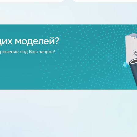
В наличии
Аккумулятор LiFePO4 200Ah 24V
Аккумулятор Li
НЭТЕР (LFP8-25.6_200-180MS)
НЭТЕР (LFP16-5
24
200
48
2
дящих моделей?
берут решение под Ваш запрос!