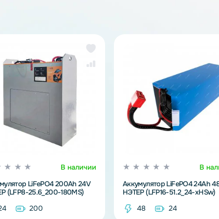
Ли
же