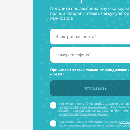
Ответим н
и отправим
Получите профессиональную ко
полный каталог литиевых аккум
PDF-файле