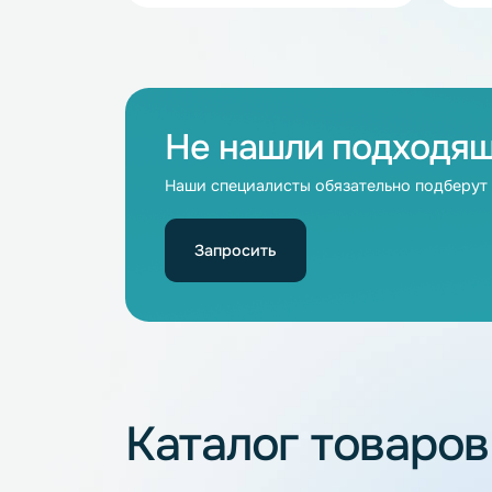
В наличии
Аккумулятор LiFePO4 100Ah 24V
НЭТЕР (LFP8-25.6_100-95M1)
24
100
Не нашли подхо
Наши специалисты обязательно под