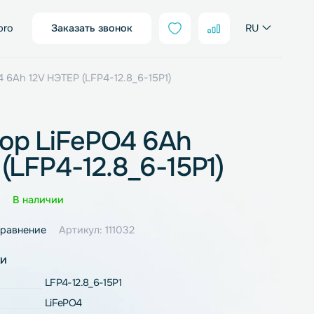
sales@neter.pro
Заказать звонок
ятор LiFePO4 6Ah 12V НЭТЕР (LFP4-12.8_6-15P1)
мулятор LiFePO4 6Ah
ЭТЕР (LFP4-12.8_6-15P1
Оценка
0 отзывов
В наличии
ное
В сравнение
Артикул: 111032
рактеристики
LFP4-12.8_6-15P1