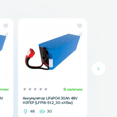
тий-железо-фосфатные аккумуляторы (LiFePo4)