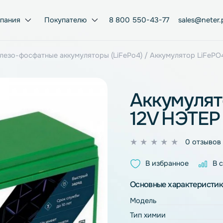
Компания
Покупателю
8 800 550-43-77
ий-железо-фосфатные аккумуляторы (LiFePo4)
/ Аккумул
Акку
12V Н
0
из
В избран
5
Основные ха
Модель