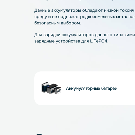
LiFePO4 – современная технология, об
— стабильное напряжение и ток разряда
— более длительный срок службы аккуму
— поддержание более 2000 циклов разр
— возможность быстрого заряда (от 0 до
соответствующего зарядного устройств
— отсутствие необходимости в обслужи
Данные аккумуляторы обладают низкой 
среду и не содержат редкоземельных ме
безопасным выбором.
Для зарядки аккумуляторов данного ти
зарядные устройства для LiFePO4.