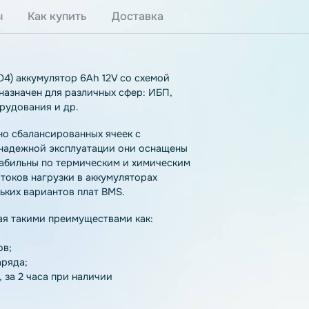
тзывы
Как купить
Доставка
LiFePO4) аккумулятор 6Ah 12V со схемой
е предназначен для различных сфер: ИБП,
го оборудования и др.
з точно сбалансированных ячеек с
ной и надежной эксплуатации они оснащены
IP65, стабильны по термическим и химическим
димых токов нагрузки в аккумуляторах
нескольких вариантов плат BMS.