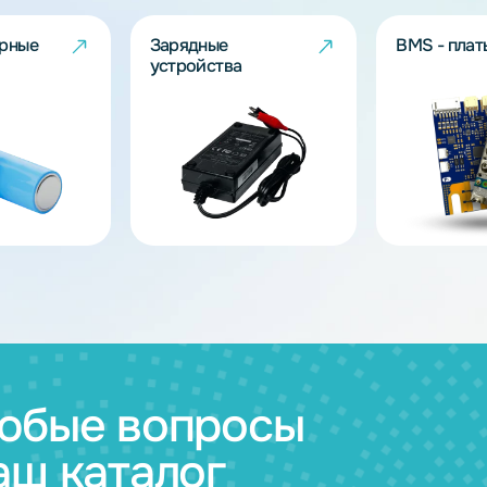
ов
муляторные
Зарядные
и
устройства