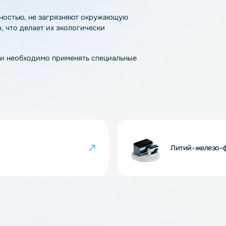
ладающая такими преимуществами как:
;
ляторов;
яда-заряда;
 100%, за 2 часа при наличии
а);
вании.
токсичностью, не загрязняют окружающую
таллов, что делает их экологически
па химии необходимо применять специальные