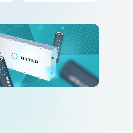
В наличии
В наличи
FePO4 24Ah 48V
Аккумулятор LiFePO4 30Ah 48V
1.2_24-xHSw)
НЭТЕР (LFP16-51.2_30-xHSw)
4
48
30