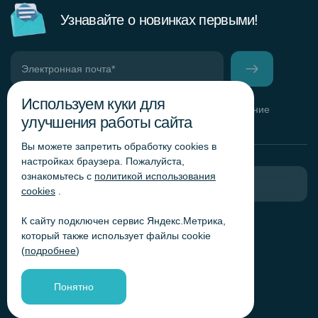
Узнавайте о новинках первыми!
Используем куки для
Нажимая кнопку, вы даете согласие на получение
улучшения работы сайта
информационных и рекламных сообщений
Вы можете запретить обработку сookies в
настройках браузера. Пожалуйста,
ознакомьтесь с
политикой использования
Пригласить в тендер
cookies
.
К сайту подключен сервис Яндекс.Метрика,
Горячая линия комплаенс
который также использует файлы cookie
Обработка персональных данных
(
подробнее
)
Согласие на обработку персональных данных
Политика обработки файлов cookie
Понятно
Согласие на обработку персональных данных
«Яндекс.Метрика»