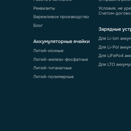
8 
пн
О компании
Покупат
Завод полного цикла
Распрод
Новости
Доставка
Портфолио
Гарантия
Отзывы
Инструк
Контакты
Вопросы 
Работа в компании
Отправит
Реквизиты
Условия,
Счетом-
Бережливое производство
Блог