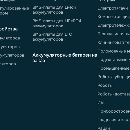
800 550-43-77
sales@neter.pro
info@n
-пт 9:00 - 18:00
Свяжитесь с нами
Общие 
елю
Аккумуляторные батареи
Сф
ажа
Литий-ионные
Ск
Литий-железо-фосфатные
Те
Литий-титанатные
Ск
ции
Литий-полимерные
Шт
и ответы
По
Комплектующие
ь рекламацию
Ри
BMS-платы для Li-Ion
 не урегулированные
Эл
аккумуляторов
договором
Ко
BMS-платы для LiFePO4
Эл
аккумуляторов