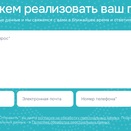
Импортозамещение источника питания
гоночного болида для соревнований F
22.12.2025
ожем реализовать 
нтактные данные и мы свяжемся с вами в ближайшее вре