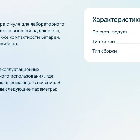
Харак
мулятора с нуля для лабораторного
ключались в высокой надежности,
Емкость
и, а также компактности батареи,
Тип хим
нутри прибора.
Тип сбо
ских и эксплуатационных
раторного использования, где
сурс имеют решающее значение. В
ределены следующие параметры: