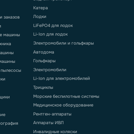
eter.pro
вопросы
еры применения
Беспилотные системы
ладская техника
Электростанции
лекоммуникации
Источники альтернативной
энергетики
ладские шаттлы
Ветрогенераторы
абелеры
Солнечные батареи
грузчики
Водный транспорт
чтраки
Катера
ектротягачи
Лодки
мплектовщики заказов
LiFePO4 для лодок
ектротележки