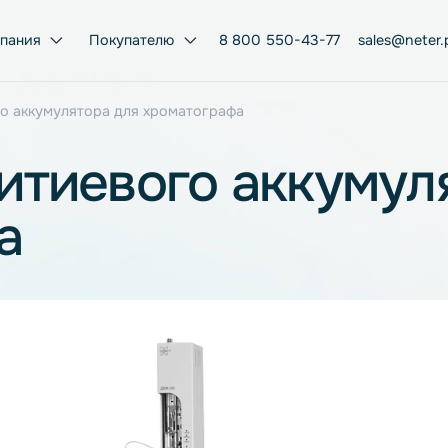
Компания
Покупателю
8 800 550-43-77
тиевого аккумулятора для хроматографа
 литиевого акку
афа