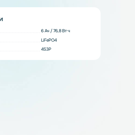
теристики
 модуля
6 Ач / 76,8 Вт·ч
ии
LiFePO4
рки
4S3P