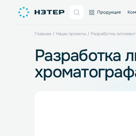
Продукция
Главная
/
Наши проекты
/
Разработка ли
Разработка
хроматогр