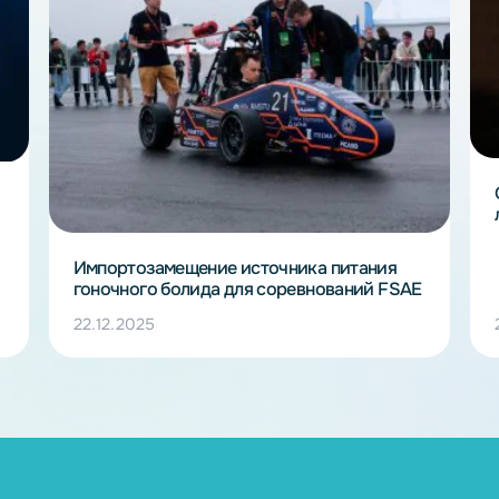
ты
одного