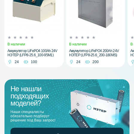
В наличии
В наличии
В
Аккумулятор LiFePO4 100Ah 24V
Аккумулятор LiFePO4 200Ah 24V
Ак
НЭТЕР (LFP8-25.6_100-95M1)
НЭТЕР (LFP8-25.6_200-180MS)
НЭ
24
100
24
200
Не нашли
подходящих
моделей?
Наши специалисты
обязательно подберут
решение под Ваш запрос!