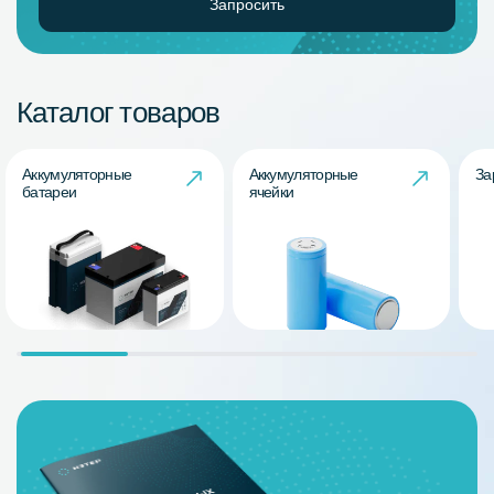
Запросить
Каталог товаров
Аккумуляторные
Аккумуляторные
За
батареи
ячейки